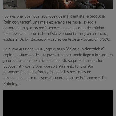
ir al dentista le producía
Idoia es una joven que reconoce que
“pánico y terror”
. Una mala experiencia le había llevado a
desarrollar lo que los profesionales conocen como dentofobia,
“solo pensar en acudir al dentista le producía una gran ansiedad”,
explica el Dr. Ion Zabalegui, vicepresidente de la Asociación BQDC.
,
“Adiós a la dentofobia”
La nueva #HistoriaBQDC
bajo el título
explica la situación de esta joven bilbaína cuando llegó a la consulta
y cómo tras una operación que resolvió su problema de salud
bucodental y comprobar que su tratamiento funcionaba,
desapareció su dentofobia y “acude a las revisiones de
Dr.
mantenimiento sin un especial cuadro de ansiedad”, añade el
Zabalegui
.