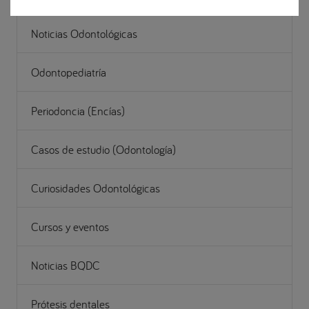
Noticias Odontológicas
Odontopediatría
Periodoncia (Encías)
Casos de estudio (Odontología)
Curiosidades Odontológicas
Cursos y eventos
Noticias BQDC
Prótesis dentales