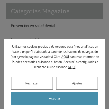
Categorías Magazine
Prevención en salud dental
Implantes dentales
Utilizamos cookies propias y de terceros para fines analíticos en
base a un perfil elaborado a partir de tus hábitos de navegación
Ortodoncia
(por ejemplo, páginas visitadas). Clica
AQUÍ
para más información.
Puedes aceptarlas pulsando el botón "Aceptar" o configurarlas o
Apariciones en medios
rechazar su uso clicando
AQUÍ
.
Cirugía Maxilofacial
Rechazar
Ajustes
Estética y restauración dental
Aceptar
Gestión