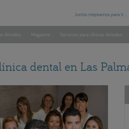
Juntos mejoramos para ti...
as dentales
Magazine
Servicios para clínicas dentales
línica dental en Las Palm