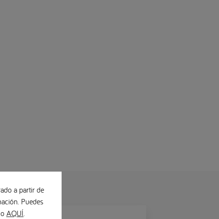
ado a partir de
ación. Puedes
ndo
AQUÍ
.