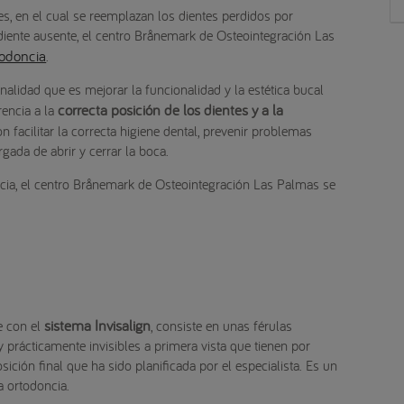
s, en el cual se reemplazan los dientes perdidos por
l diente ausente, el centro Brånemark de Osteointegración Las
todoncia
.
inalidad que es mejorar la funcionalidad y la estética bucal
correcta posición de los dientes y a la
rencia a la
on facilitar la correcta higiene dental, prevenir problemas
gada de abrir y cerrar la boca.
ncia, el centro Brånemark de Osteointegración Las Palmas se
sistema Invisalign
le con el
, consiste en unas férulas
prácticamente invisibles a primera vista que tienen por
sición final que ha sido planificada por el especialista. Es un
 ortodoncia.