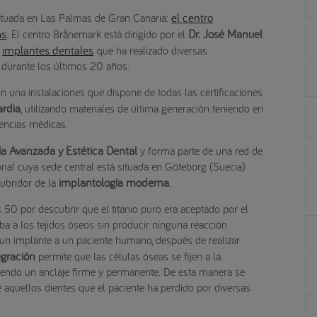
el centro
ituada en Las Palmas de Gran Canaria:
as
Dr. José Manuel
. El centro Brånemark está dirigido por el
implantes dentales
n
que ha realizado diversas
 durante los últimos 20 años.
 una instalaciones que dispone de todas las certificaciones
ardia
, utilizando materiales de última generación teniendo en
encias médicas.
ía Avanzada y Estética Dental
y forma parte de una red de
ional cuya sede central está situada en Göteborg (Suecia)
implantología moderna
cubridor de la
.
 50 por descubrir que el titanio puro era aceptado por el
 a los tejidos óseos sin producir ninguna reacción
r un implante a un paciente humano, después de realizar
egración
permite que las células óseas se fijen a la
guiendo un anclaje firme y permanente. De esta manera se
e aquellos dientes que el paciente ha perdido por diversas