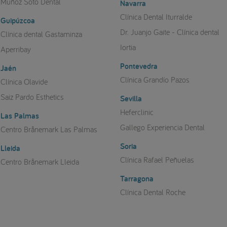
Muñoz Soto Dental
Navarra
Clínica Dental Iturralde
Guipúzcoa
Dr. Juanjo Gaite - Clínica dental
Clínica dental Gastaminza
Iortia
Aperribay
Pontevedra
Jaén
Clínica Grandío Pazos
Clínica Olavide
Saiz Pardo Esthetics
Sevilla
Heferclinic
Las Palmas
Gallego Experiencia Dental
Centro Brånemark Las Palmas
Soria
Lleida
Clínica Rafael Peñuelas
Centro Brånemark Lleida
Tarragona
Clínica Dental Roche