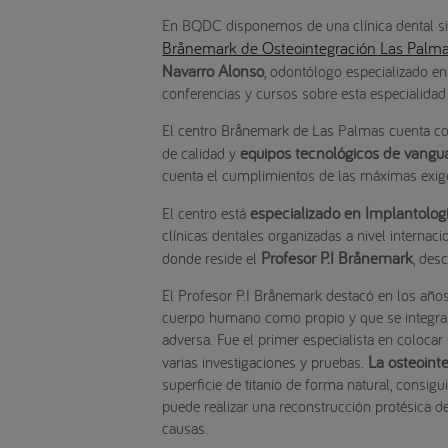
En BQDC disponemos de una clínica dental s
Brånemark de Osteointegración Las Palm
Navarro Alonso
, odontólogo especializado e
conferencias y cursos sobre esta especialidad
El centro Brånemark de Las Palmas cuenta con
equipos tecnológicos de vangu
de calidad y
cuenta el cumplimientos de las máximas exig
especializado en Implantolog
El centro está
clínicas dentales organizadas a nivel internac
Profesor P.I Brånemark
donde reside el
, des
El Profesor P.I Brånemark destacó en los años
cuerpo humano como propio y que se integraba
adversa. Fue el primer especialista en coloca
La osteoint
varias investigaciones y pruebas.
superficie de titanio de forma natural, consi
puede realizar una reconstrucción protésica d
causas.