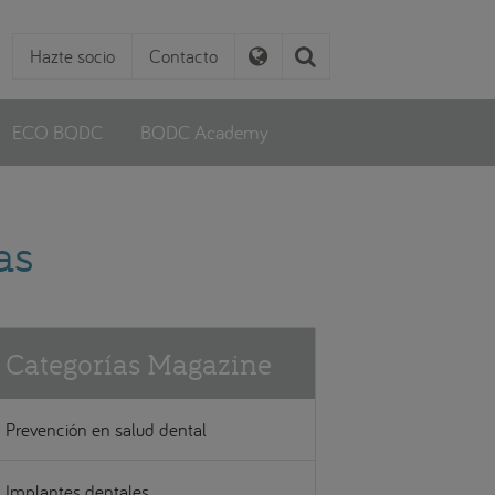
Hazte socio
Contacto
ECO BQDC
BQDC Academy
as
Categorías Magazine
Prevención en salud dental
Implantes dentales