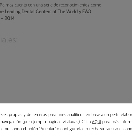
 Palmas cuenta con una serie de reconocimientos como
he Leading Dental Centers of The World y EAO
n – 2014
.
ales:
kies propias y de terceros para fines analíticos en base a un perfil elabor
 navegación (por ejemplo, páginas visitadas). Clica
para más inform
AQUÍ
as pulsando el botón "Aceptar" o configurarlas o rechazar su uso clica