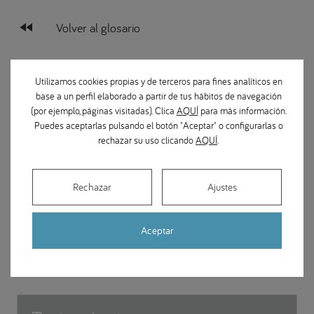
fast_rewind
Volver al glosario
Localice su Clínica Dental BQDental
Utilizamos cookies propias y de terceros para fines analíticos en
Centers
base a un perfil elaborado a partir de tus hábitos de navegación
(por ejemplo, páginas visitadas). Clica
AQUÍ
para más información.
Puedes aceptarlas pulsando el botón "Aceptar" o configurarlas o
BUSCAR CLÍNICA DENTAL
rechazar su uso clicando
AQUÍ
.
Rechazar
Ajustes
Aceptar