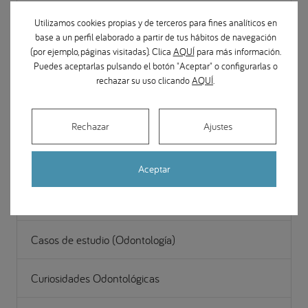
Cirugía Maxilofacial
Utilizamos cookies propias y de terceros para fines analíticos en
base a un perfil elaborado a partir de tus hábitos de navegación
Estética y restauración dental
(por ejemplo, páginas visitadas). Clica
AQUÍ
para más información.
Puedes aceptarlas pulsando el botón "Aceptar" o configurarlas o
rechazar su uso clicando
AQUÍ
.
Gestión
Noticias Odontológicas
Rechazar
Ajustes
Odontopediatría
Aceptar
Periodoncia (Encías)
Casos de estudio (Odontología)
Curiosidades Odontológicas