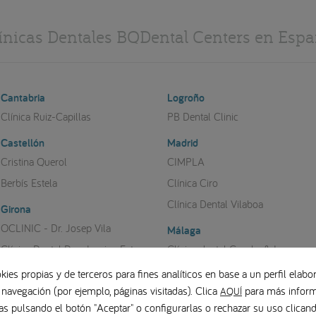
ínicas Dentales BQDental Centers en Esp
Cantabria
Logroño
Clínica Ruiz-Capillas
PB Dental Clinic
Castellón
Madrid
Cristina Querol
CIMPLA
Berbís Estela
Clínica Ciro
Clínica Dental Vilaboa
Girona
OCLINIC - Dr. Josep Vila
Málaga
Clínica Dental Dra. Jorgina Estany
Clínica dental Crooke & Laguna
Instituto Dental Avanzado Pardo
kies propias y de terceros para fines analíticos en base a un perfil elabor
Granada
 navegación (por ejemplo, páginas visitadas). Clica
para más inform
Clínica Dental Herrera Briones
AQUÍ
Clínica Noguerol
as pulsando el botón "Aceptar" o configurarlas o rechazar su uso clica
Muñoz Soto Dental