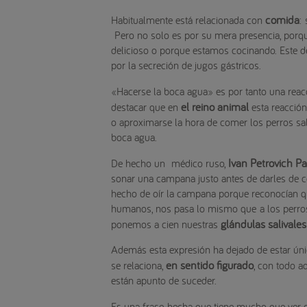
comida
Habitualmente está relacionada con
:
Pero no solo es por su mera presencia, porqu
delicioso o porque estamos cocinando. Este d
por la secreción de jugos gástricos.
«Hacerse la boca agua» es por tanto una reacc
el reino animal
destacar que en
esta reacción
o aproximarse la hora de comer los perros sal
boca agua.
Ivan Petrovich Pa
De hecho un médico ruso,
sonar una campana justo antes de darles de c
hecho de oír la campana porque reconocían qu
humanos, nos pasa lo mismo que a los perros.
glándulas salivales
ponemos a cien nuestras
Además esta expresión ha dejado de estar úni
en sentido figurado
se relaciona,
, con todo 
están apunto de suceder.
Es una frase hecha que tiene mucho que ver