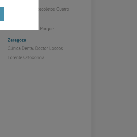
Valladolid
Clínica Galván Recoletos Cuatro
Vizcaya
Centro Dental El Parque
Zaragoza
Clínica Dental Doctor Loscos
Lorente Ortodoncia