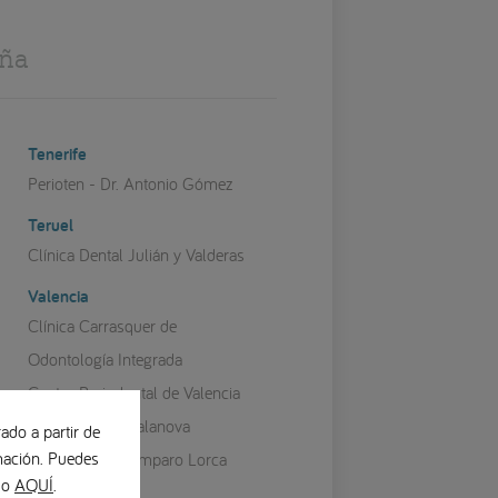
aña
Tenerife
Perioten - Dr. Antonio Gómez
Teruel
Clínica Dental Julián y Valderas
Valencia
Clínica Carrasquer de
Odontología Integrada
Centro Periodontal de Valencia
Clínica Perios Salanova
ado a partir de
ación. Puedes
Clínica Perios Amparo Lorca
ndo
AQUÍ
.