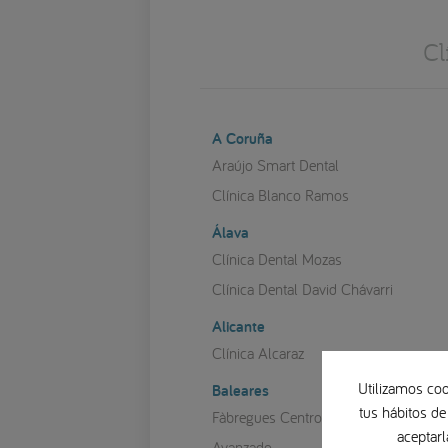
Cl
A Coruña
Araújo Smart Dental
Clínica Blanco Ramos
Álava
Clínica Dental Mozas
Clínica Dental David Chávarri
Alicante
Clínica Alcaraz
Utilizamos coo
Baleares
tus hábitos de
Fàbregues Centro Odontológico
aceptarl
Avanzado