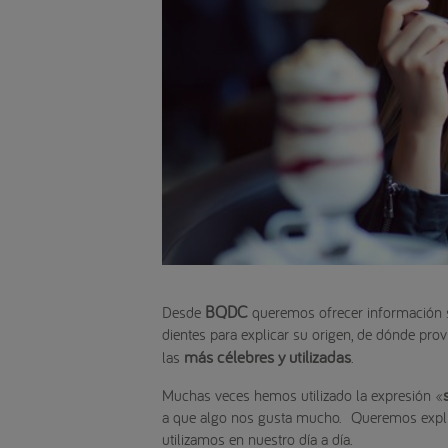
BQDC
Desde
queremos ofrecer información s
dientes para explicar su origen, de dónde pro
más célebres y utilizadas
las
.
Muchas veces hemos utilizado la expresión «
a que algo nos gusta mucho. Queremos explic
utilizamos en nuestro día a día.