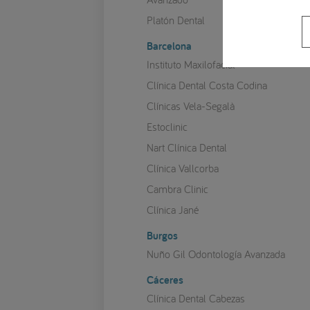
Platón Dental
Barcelona
Instituto Maxilofacial
Clínica Dental Costa Codina
Clínicas Vela-Segalà
Estoclinic
Nart Clínica Dental
Clínica Vallcorba
Cambra Clinic
Clínica Jané
Burgos
Nuño Gil Odontología Avanzada
Cáceres
Clínica Dental Cabezas