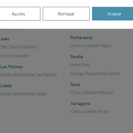
Navarra
Clínica Dental Iturralde
Guipúzcoa
Ajustes
Rechazar
Aceptar
Dr. Juanjo Gaite - Clínica dental
Clínica dental Gastaminza
Iortia
Aperribay
Pontevedra
Jaén
Clínica Grandío Pazos
Saiz Pardo Esthetics
Clínica Olavide
Sevilla
Heferclinic
Las Palmas
Gallego Experiencia Dental
Centro Brånemark Las Palmas
Soria
Lleida
Clínica Rafael Peñuelas
Centro Brånemark Lleida
Tarragona
Clínica Dental Roche