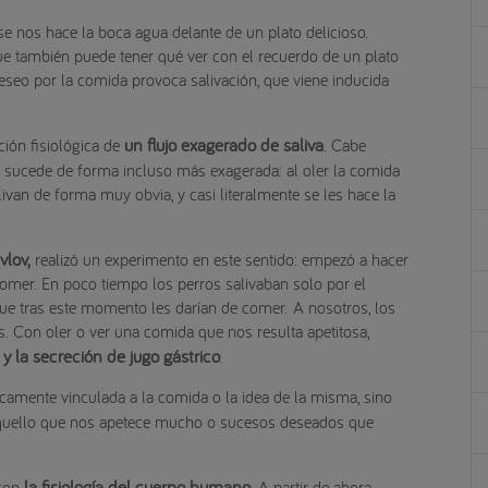
 se nos hace la boca agua delante de un plato delicioso.
e también puede tener qué ver con el recuerdo de un plato
eseo por la comida provoca salivación, que viene inducida
un flujo exagerado de saliva
ión fisiológica de
. Cabe
 sucede de forma incluso más exagerada: al oler la comida
ivan de forma muy obvia, y casi literalmente se les hace la
vlov,
realizó un experimento en este sentido: empezó a hacer
omer. En poco tiempo los perros salivaban solo por el
e tras este momento les darían de comer. A nosotros, los
 Con oler o ver una comida que nos resulta apetitosa,
 y la secreción de jugo gástrico
.
camente vinculada a la comida o la idea de la misma, sino
aquello que nos apetece mucho o sucesos deseados que
la fisiología del cuerpo humano
 con
. A partir de ahora