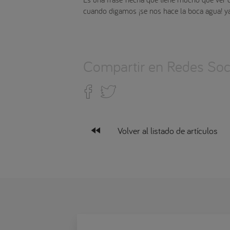
cuando digamos ¡se nos hace la boca agua! ya
Compartir en Redes Soci
fast_rewind
Volver al listado de artículos