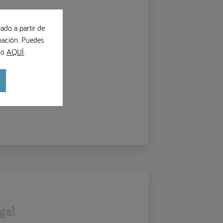
ado a partir de
ación. Puedes
ndo
AQUÍ
.
gal