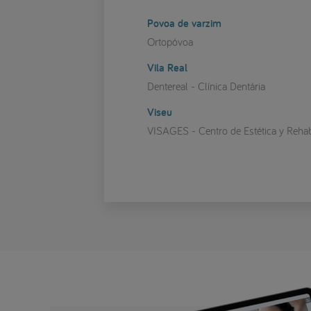
Povoa de varzim
Ortopóvoa
Vila Real
Dentereal - Clínica Dentária
Viseu
VISAGES - Centro de Estética y Rehabi