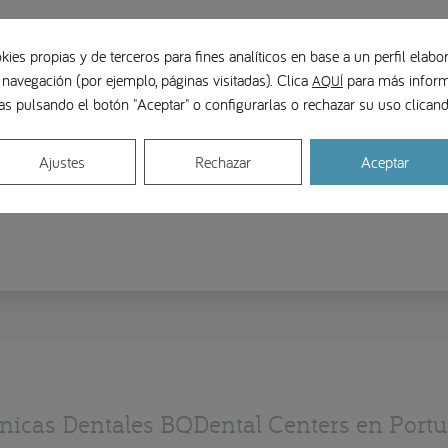
kies propias y de terceros para fines analíticos en base a un perfil elabor
 navegación (por ejemplo, páginas visitadas). Clica
para más inform
AQUÍ
as pulsando el botón "Aceptar" o configurarlas o rechazar su uso clica
Ajustes
Rechazar
Aceptar
ínicas Dentales BQDental Centers en Portu