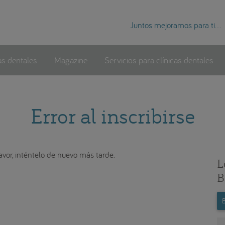
Juntos mejoramos para ti...
as dentales
Magazine
Servicios para clínicas dentales
Error al inscribirse
avor, inténtelo de nuevo más tarde.
L
B