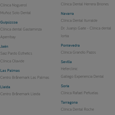
Clínica Dental Herrera Briones
Clínica Noguerol
Muñoz Soto Dental
Navarra
Clínica Dental Iturralde
Guipúzcoa
Dr. Juanjo Gaite - Clínica dental
Clínica dental Gastaminza
Iortia
Aperribay
Pontevedra
Jaén
Clínica Grandío Pazos
Saiz Pardo Esthetics
Clínica Olavide
Sevilla
Heferclinic
Las Palmas
Gallego Experiencia Dental
Centro Brånemark Las Palmas
Soria
Lleida
Clínica Rafael Peñuelas
Centro Brånemark Lleida
Tarragona
Clínica Dental Roche