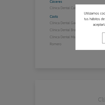
Cáceres
Clínica Dental Cabezas
Utilizamos coo
Cádiz
tus hábitos de
Clínica Dental García Cortés
aceptarl
Clínica Dental Brasilocho
Clínica Dental Manuel Mª
Romero
Cl