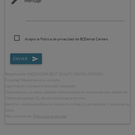
Mensaje
Acepto la
Política de privacidad
de BQDental Centers.
ENVIAR
Responsable: ASOCIACIÓN BEST QUALITY DENTAL CENTERS
Finalidad: Responder a su consulta.
Legitimación: Consentimiento del interesado.
Destinatarios: Los datos quedarán almacenados en nuestro servidor, alojado en
10dencehispahard S.L. No se comunicará a terceros.
Derechos: Acceso, rectificación, supresión, limitación, portabilidad y olvido de los
datos.
Más información:
Política de privacidad