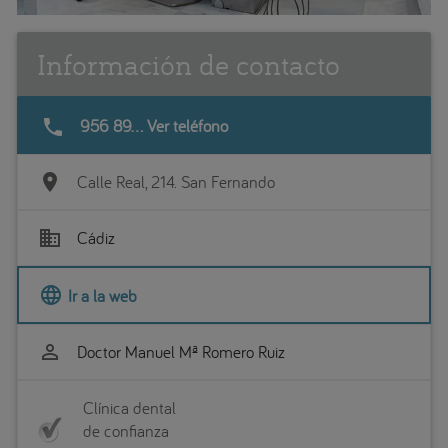
Información de contacto
phone
956 89... Ver teléfono
location_on
Calle Real, 214. San Fernando
business
Cádiz
language
Ir a la web
perm_identity
Doctor Manuel Mª Romero Ruiz
Clínica dental
de confianza