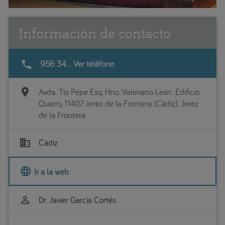
Información de contacto
phone
956 34... Ver teléfono
location_on
Avda. Tío Pepe Esq. Hno. Valeriano León. Edificio
Quatro, 11407 Jerez de la Frontera (Cádiz). Jerez
de la Frontera
business
Cádiz
language
Ir a la web
perm_identity
Dr. Javier García Cortés