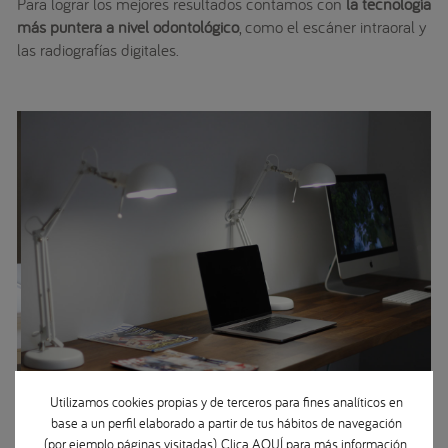
Para lograr los mejores resultados contamos con
la tecnología
más puntera a nivel odontológico
, como el escáner intraoral y
las radiografías digitales.
Utilizamos cookies propias y de terceros para fines analíticos en
base a un perfil elaborado a partir de tus hábitos de navegación
(por ejemplo, páginas visitadas). Clica
AQUÍ
para más información.