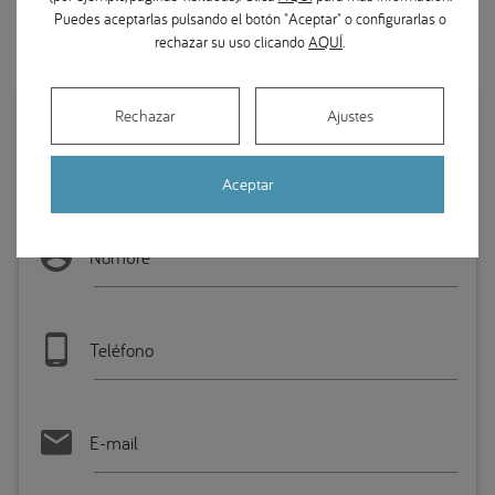
Puedes aceptarlas pulsando el botón "Aceptar" o configurarlas o
rechazar su uso clicando
AQUÍ
.
Contacte con Clínica Dental
Rechazar
Ajustes
García Cortés
Aceptar
Nombre
Teléfono
E-mail