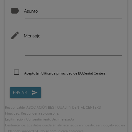
Asunto
Mensaje
Acepto la
Política de privacidad
de BQDental Centers.
ENVIAR
Responsable: ASOCIACIÓN BEST QUALITY DENTAL CENTERS
Finalidad: Responder a su consulta.
Legitimación: Consentimiento del interesado.
Destinatarios: Los datos quedarán almacenados en nuestro servidor, alojado en
10dencehispahard S.L. No se comunicará a terceros.