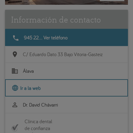
Información de contacto
phone
945 22... Ver teléfono
location_on
C/ Eduardo Dato 33 Bajo Vitoria-Gasteiz
business
Álava
language
Ir a la web
perm_identity
Dr. David Chávarri
Clínica dental
de confianza