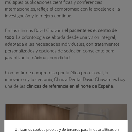
múltiples publicaciones científicas y conferencias
internacionales, refleja el compromiso con la excelencia, la
investigación y la mejora continua.
En las clínicas David Chávarri,
el paciente es el centro de
todo
. La odontología se aborda desde una visión integral,
adaptada a las necesidades individuales, con tratamientos
personalizados y opciones de sedación consciente para
garantizar la máxima comodidad.
Con un firme compromiso por la ética profesional, la
innovación y la cercanía, Clínica Dental David Chávarri es hoy
una de las
clínicas de referencia en el norte de España
.
Utilizamos cookies propias y de terceros para fines analíticos en