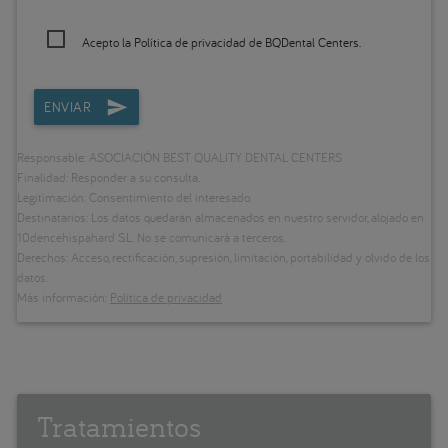
Acepto la
Política de privacidad
de BQDental Centers.
ENVIAR
Responsable: ASOCIACIÓN BEST QUALITY DENTAL CENTERS
Finalidad: Responder a su consulta.
Legitimación: Consentimiento del interesado.
Destinatarios: Los datos quedarán almacenados en nuestro servidor, alojado en
10dencehispahard S.L. No se comunicará a terceros.
Derechos: Acceso, rectificación, supresión, limitación, portabilidad y olvido de los
datos.
Más información:
Política de privacidad
Tratamientos