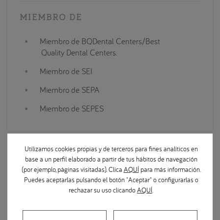
MIEMBRO DE
Miembro de BQDental Centers/Best
Quality Dental Centers.
Miembro de SEI
Miembro de SEPA
Miembro de SEPES
Utilizamos cookies propias y de terceros para fines analíticos en
Doctor de confianza
base a un perfil elaborado a partir de tus hábitos de navegación
(por ejemplo, páginas visitadas). Clica
AQUÍ
para más información.
Puedes aceptarlas pulsando el botón "Aceptar" o configurarlas o
rechazar su uso clicando
AQUÍ
.
Experto en:
star_rate
Cirugía, Regeneración Ósea e