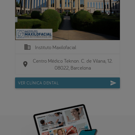
business
Instituto Maxilofacial
Centro Médico Teknon. C. de Vilana, 12.
location_on
08022, Barcelona
VER CLÍNICA DENTAL