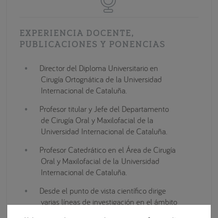
EXPERIENCIA DOCENTE,
PUBLICACIONES Y PONENCIAS
Director del Diploma Universitario en
Cirugía Ortognática de la Universidad
Internacional de Cataluña.
Profesor titular y Jefe del Departamento
de Cirugía Oral y Maxilofacial de la
Universidad Internacional de Cataluña.
Profesor Catedrático en el Área de Cirugía
Oral y Maxilofacial de la Universidad
Internacional de Cataluña.
Desde el punto de vista científico dirige
varias líneas de investigación en el ámbito
de la regeneración ósea con implantes