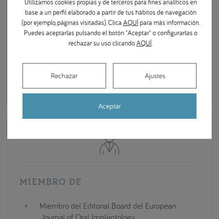
Utilizamos cookies propias y de terceros para fines analíticos en
dentales.
base a un perfil elaborado a partir de tus hábitos de navegación
(por ejemplo, páginas visitadas). Clica
AQUÍ
para más información.
Autor de numerosos artículos y diversos
Puedes aceptarlas pulsando el botón "Aceptar" o configurarlas o
libros: “Injertos Óseos en Cirugía de
rechazar su uso clicando
AQUÍ
.
Implantes Dentales”, “Cirugía Avanzada
en Implantes”, «Bone Grafting in Oral
Implantology» y «Controversial Issues in
Rechazar
Ajustes
Implant Dentistry».
Aceptar
MIEMBRO DE
Miembro del Editorial Board del European
Journal of Oral Implantology.