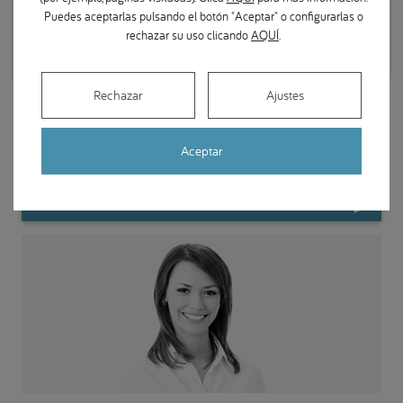
dentales?
Puedes aceptarlas pulsando el botón "Aceptar" o configurarlas o
rechazar su uso clicando
AQUÍ
.
¿Es importante realizarse una ortodoncia?
Rechazar
Ajustes
Localice su Clínica Dental BQDental
Aceptar
Centers
BUSCAR CLÍNICA DENTAL