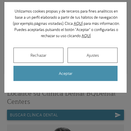
¿Qué materiales son más indicados para prótesis
Utilizamos cookies propias y de terceros para fines analíticos en
dentales?
base a un perfil elaborado a partir de tus hábitos de navegación
(por ejemplo, páginas visitadas). Clica
AQUÍ
para más información.
¿Qué tipos de prótesis dentales hay?
Puedes aceptarlas pulsando el botón "Aceptar" o configurarlas o
rechazar su uso clicando
AQUÍ
.
¿Qué cuidados especiales necesitan las prótesis
dentales?
Rechazar
Ajustes
¿Qué es un prostodoncista?
Aceptar
Localice su Clínica Dental BQDental
Centers
BUSCAR CLÍNICA DENTAL