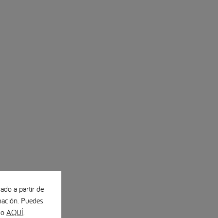
ado a partir de
ación. Puedes
ndo
AQUÍ
.