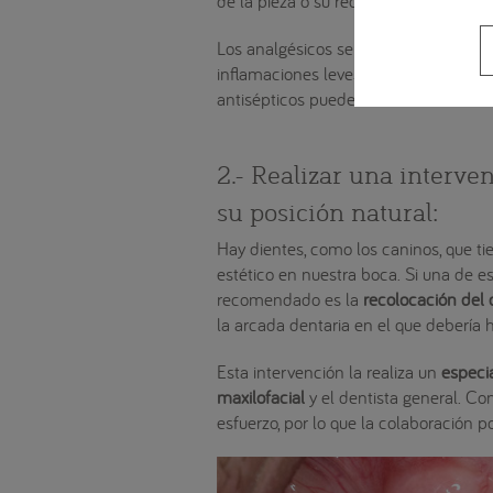
de la pieza o su recolocación.
Los analgésicos se pueden tomar si e
inflamaciones leves. Los enjuagues bu
antisépticos pueden aliviar estos sín
2.- Realizar una interve
su posición natural:
Hay dientes, como los caninos, que t
estético en nuestra boca. Si una de e
recomendado es la
recolocación del 
la arcada dentaria en el que debería 
Esta intervención la realiza un
especia
maxilofacial
y el dentista general. Co
esfuerzo, por lo que la colaboración 