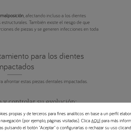
 malposición
, afectando incluso a los dientes
 estructurales. También existe el riesgo de que
rciones de piezas y se generen infecciones en toda
tamiento para los dientes
mpactados
ra afrontar estas piezas dentales impactadas.
 y controlar su evolución:
mpactado no produce daños
graves en la salud del
kies propias y de terceros para fines analíticos en base a un perfil elabor
uimiento
para controlar su evolución. No obstante, en
 navegación (por ejemplo, páginas visitadas). Clica
para más inform
AQUÍ
ario recurrir a otro tratamiento, como la extracción
as pulsando el botón "Aceptar" o configurarlas o rechazar su uso clica