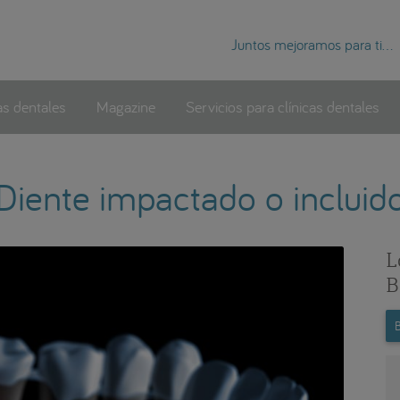
Juntos mejoramos para ti...
as dentales
Magazine
Servicios para clínicas dentales
Diente impactado o incluid
L
B