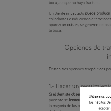
boca, aunque no haya fracturas.
Un diente impactado
puede producir
colindantes e induciendo alteraciones
aparezcan quistes, se generen reabso
la boca.
Opciones de tra
i
Existen tres opciones terapéuticas pa
1.- Hacer un seguimiento
Si el dentista observa que el
diente i
Utilizamos coo
paciente se
limitará a realizar un seg
tus hábitos de
la mayoría de las ocasiones será neces
aceptarl