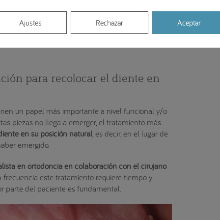
l diente impactado está causando molestias o
Ajustes
Rechazar
Aceptar
cales con agua tibia con sal y/o colutorios
tomas.
nción para recolocar el diente en
ienen un papel más importante a nivel funcional y/o
stas piezas no llega a emerger, el tratamiento más
diente en su posición natural
, es decir, en el lugar de
haber emergido.
lista en ortodoncia en colaboración con el cirujano
n frecuencia este tratamiento requiere tiempo y
por parte del paciente es fundamental.