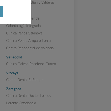
Clínica Dental Julián y Valderas
Valencia
Clínica Carrasquer de
Odontología Integrada
Clínica Perios Salanova
Clínica Perios Amparo Lorca
Centro Periodontal de Valencia
Valladolid
Clínica Galván Recoletos Cuatro
Vizcaya
Centro Dental El Parque
Zaragoza
Clínica Dental Doctor Loscos
Lorente Ortodoncia