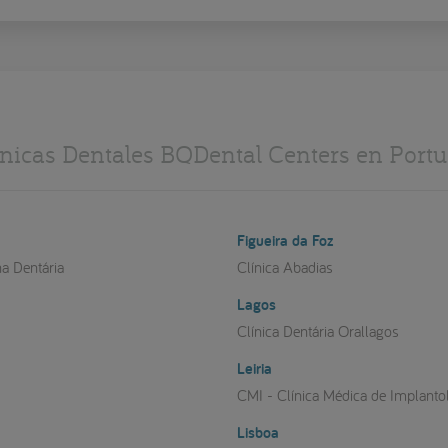
ínicas Dentales BQDental Centers en Portu
Figueira da Foz
na Dentária
Clínica Abadias
Lagos
a
Clínica Dentária Orallagos
Leiria
CMI - Clínica Médica de Implanto
Lisboa