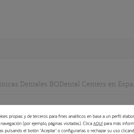
ínicas Dentales BQDental Centers en Esp
Cantabria
Logroño
kies propias y de terceros para fines analíticos en base a un perfil elabor
Clínica Ruiz-Capillas
PB Dental Clinic
 navegación (por ejemplo, páginas visitadas). Clica
para más inform
AQUÍ
Castellón
Madrid
as pulsando el botón "Aceptar" o configurarlas o rechazar su uso clica