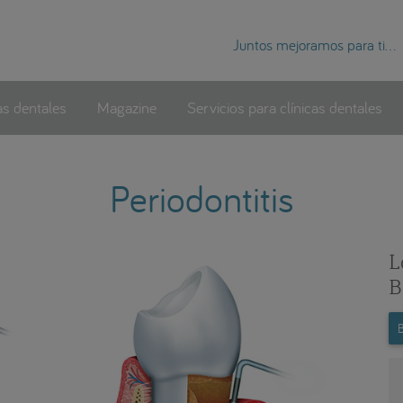
Juntos mejoramos para ti...
as dentales
Magazine
Servicios para clínicas dentales
Periodontitis
L
B