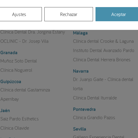
Cristina Querol
CIMPLA
Berbís Estela
Clínica Dental Vilaboa
Ajustes
Rechazar
Aceptar
Clínica Ciro
Girona
Clínica Dental Dra. Jorgina Estany
Málaga
OCLINIC - Dr. Josep Vila
Clínica dental Crooke & Laguna
Instituto Dental Avanzado Pardo
Granada
Clínica Dental Herrera Briones
Muñoz Soto Dental
Clínica Noguerol
Navarra
Dr. Juanjo Gaite - Clínica dental
Guipúzcoa
Iortia
Clínica dental Gastaminza
Clínica Dental Iturralde
Aperribay
Pontevedra
Jaén
Clínica Grandío Pazos
Saiz Pardo Esthetics
Clínica Olavide
Sevilla
Gallego Experiencia Dental