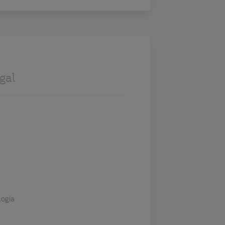
gal
logia