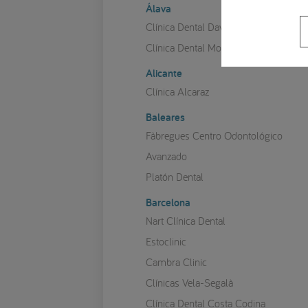
Álava
Clínica Dental David Chávarri
Clínica Dental Mozas
Alicante
Clínica Alcaraz
Baleares
Fàbregues Centro Odontológico
Avanzado
Platón Dental
Barcelona
Nart Clínica Dental
Estoclinic
Cambra Clinic
Clínicas Vela-Segalà
Clínica Dental Costa Codina