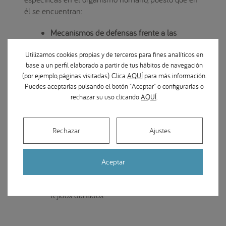
él se encuentran:
Mecanismos de defensas frente a las
bacteria
s y microorganismos externos; por
Utilizamos cookies propias y de terceros para fines analíticos en
ejemplo, Inmunoglobulinas “especiales” de la
base a un perfil elaborado a partir de tus hábitos de navegación
encía como la IgG2.
(por ejemplo, páginas visitadas). Clica
AQUÍ
para más información.
Mecanismos de regeneración de tejidos
,
Puedes aceptarlas pulsando el botón "Aceptar" o configurarlas o
como el
cemento radicular
, a partir de
rechazar su uso clicando
AQUÍ
.
células especializadas que se encuentran en
el ligamento periodontal (un tipo de células
madre llamadas
células pluripontenciales
Rechazar
Ajustes
mesenquimales
que tienen una elevada
capacidad de auto regeneración). También
emplean otras células especializadas como
Aceptar
los
fibroblastos,
que son células
especializadas en la reparación de los
tejidos dañados.