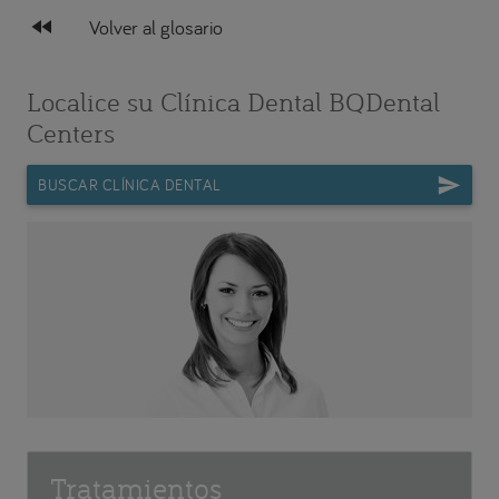
fast_rewind
Volver al glosario
Localice su Clínica Dental BQDental
Centers
BUSCAR CLÍNICA DENTAL
Tratamientos