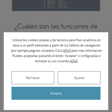
¿Cuáles son las funciones de
los dientes caninos?
Utilizamos cookies propias y de terceros para fines analíticos en
base a un perfil elaborado a partir de tus hábitos de navegación
Los caninos son unos de los dientes más
(por ejemplo, páginas visitadas). Clica
AQUÍ
para más información.
importantes
de la boca y se caracterizan por ser
los
Puedes aceptarlas pulsando el botón "Aceptar" o configurarlas o
más largos
. Tienen una sola cúspide muy afilada y
rechazar su uso clicando
AQUÍ
.
una única raíz. Están
presentes en la mayoría de los
movimientos de la mandíbula
como la protusión
(hacia adelante) y lateralidades, protegiendo el resto
Rechazar
Ajustes
de dientes.
Aceptar
La función principal de los caninos es
desgarrar
los
alimentos, así como la de los incisivos es cortar y la
de los molares es masticar y triturar.