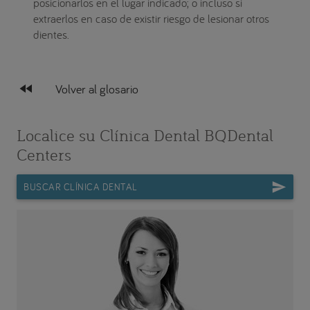
posicionarlos en el lugar indicado; o incluso si
extraerlos en caso de existir riesgo de lesionar otros
dientes.
fast_rewind
Volver al glosario
Localice su Clínica Dental BQDental
Centers
BUSCAR CLÍNICA DENTAL