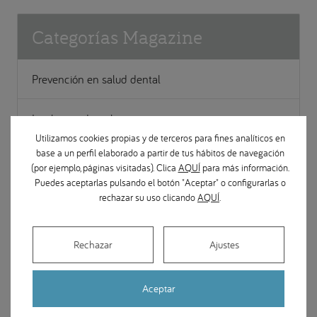
Categorías Magazine
Prevención en salud dental
Implantes dentales
Utilizamos cookies propias y de terceros para fines analíticos en
base a un perfil elaborado a partir de tus hábitos de navegación
Ortodoncia
(por ejemplo, páginas visitadas). Clica
AQUÍ
para más información.
Puedes aceptarlas pulsando el botón "Aceptar" o configurarlas o
Apariciones en medios
rechazar su uso clicando
AQUÍ
.
Cirugía Maxilofacial
Rechazar
Ajustes
Estética y restauración dental
Aceptar
Gestión