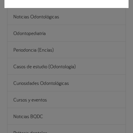
Noticias Odontológicas
Odontopediatría
Periodoncia (Encías)
Casos de estudio (Odontología)
Curiosidades Odontológicas
Cursos y eventos
Noticias BQDC
Prótesis dentales