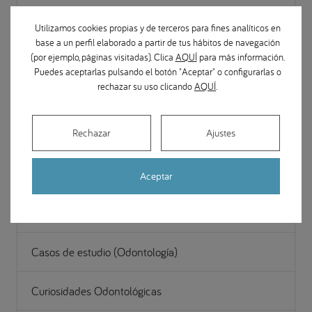
Cirugía Maxilofacial
Utilizamos cookies propias y de terceros para fines analíticos en
base a un perfil elaborado a partir de tus hábitos de navegación
Estética y restauración dental
(por ejemplo, páginas visitadas). Clica
AQUÍ
para más información.
Puedes aceptarlas pulsando el botón "Aceptar" o configurarlas o
rechazar su uso clicando
AQUÍ
.
Gestión
Rechazar
Ajustes
Noticias Odontológicas
Odontopediatría
Aceptar
Periodoncia (Encías)
Casos de estudio (Odontología)
Curiosidades Odontológicas