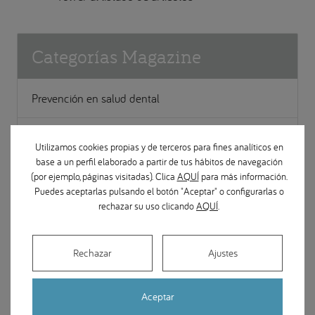
Categorías Magazine
Prevención en salud dental
Implantes dentales
Utilizamos cookies propias y de terceros para fines analíticos en
base a un perfil elaborado a partir de tus hábitos de navegación
Ortodoncia
(por ejemplo, páginas visitadas). Clica
AQUÍ
para más información.
Puedes aceptarlas pulsando el botón "Aceptar" o configurarlas o
rechazar su uso clicando
AQUÍ
.
Apariciones en medios
Rechazar
Ajustes
Cirugía Maxilofacial
Estética y restauración dental
Aceptar