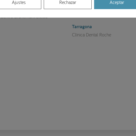
Ajustes
Rechazar
Aceptar
Soria
Lleida
Clínica Rafael Peñuelas
Centro Brånemark Lleida
Tarragona
Clínica Dental Roche