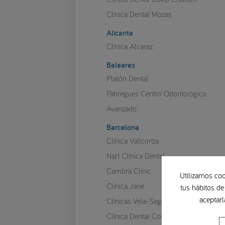
Clínica Dental Mozas
Alicante
Clínica Alcaraz
Baleares
Platón Dental
Fàbregues Centro Odontológico
Avanzado
Barcelona
Clínica Vallcorba
Nart Clínica Dental
Cambra Clinic
Utilizamos coo
Clínica Jané
tus hábitos de
aceptarl
Clínicas Vela-Segalà
Clínica Dental Costa Codina