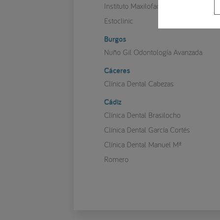
Instituto Maxilofacial
Estoclinic
Burgos
Nuño Gil Odontología Avanzada
Cáceres
Clínica Dental Cabezas
Cádiz
Clínica Dental Brasilocho
Clínica Dental García Cortés
Clínica Dental Manuel Mª
Romero