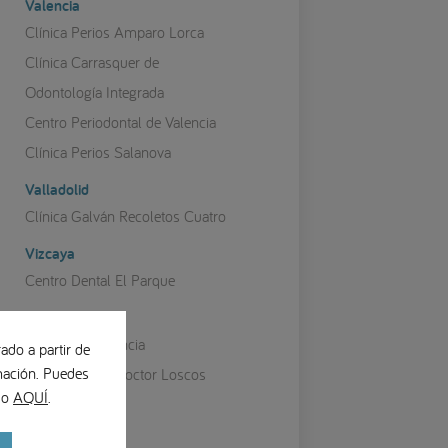
Valencia
Clínica Perios Amparo Lorca
Clínica Carrasquer de
Odontología Integrada
Centro Periodontal de Valencia
Clínica Perios Salanova
Valladolid
Clínica Galván Recoletos Cuatro
Vizcaya
Centro Dental El Parque
Zaragoza
Lorente Ortodoncia
ado a partir de
ación. Puedes
Clínica Dental Doctor Loscos
ndo
AQUÍ
.