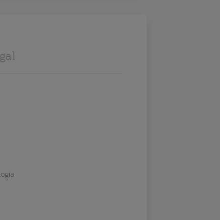
gal
logia