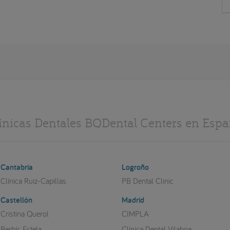
ínicas Dentales BQDental Centers en Esp
Cantabria
Logroño
Clínica Ruiz-Capillas
PB Dental Clinic
Castellón
Madrid
Cristina Querol
CIMPLA
Berbís Estela
Clínica Dental Vilaboa