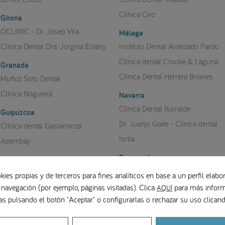
Clínica Ciro
Girona
OCLINIC - Dr. Josep Vila
Málaga
Clínica Dental Dra. Jorgina Estany
Instituto Dental Avanzado Pardo
Clínica dental Crooke & Laguna
Granada
Clínica Dental Herrera Briones
Muñoz Soto Dental
Clínica Noguerol
Navarra
Clínica Dental Iturralde
Guipúzcoa
Dr. Juanjo Gaite - Clínica dental
Clínica dental Gastaminza
Iortia
Aperribay
Pontevedra
Jaén
Clínica Grandío Pazos
Clínica Olavide
kies propias y de terceros para fines analíticos en base a un perfil elabor
 navegación (por ejemplo, páginas visitadas). Clica
para más inform
Saiz Pardo Esthetics
AQUÍ
Sevilla
as pulsando el botón "Aceptar" o configurarlas o rechazar su uso clica
Gallego Experiencia Dental
Las Palmas
Heferclinic
Centro Brånemark Las Palmas