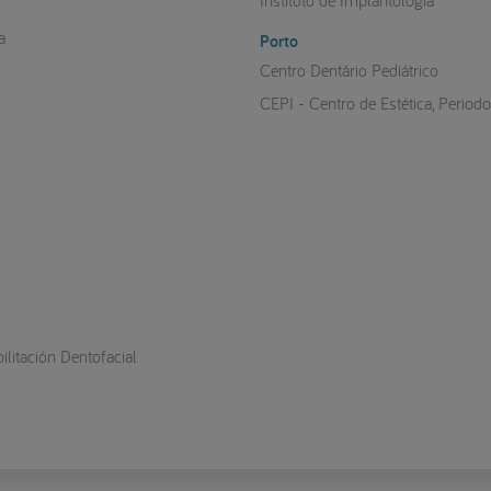
Instituto de Implantologia
a
Porto
Centro Dentário Pediátrico
CEPI - Centro de Estética, Period
litación Dentofacial