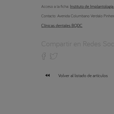
Instituto de Implantología
Acceso a la ficha:
Contacto: Avenida Columbano Verdalo Pinhei
Clínicas dentales BQDC
Compartir en Redes Soci
fast_rewind
Volver al listado de artículos