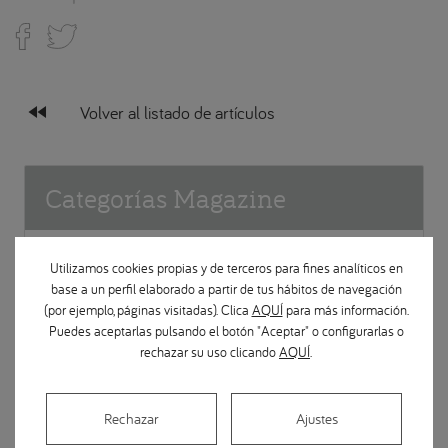
fast_rewind
Volver al listado de artículos
Categorías Magazine
Prevención en salud dental
Utilizamos cookies propias y de terceros para fines analíticos en
base a un perfil elaborado a partir de tus hábitos de navegación
(por ejemplo, páginas visitadas). Clica
AQUÍ
para más información.
Implantes dentales
Puedes aceptarlas pulsando el botón "Aceptar" o configurarlas o
rechazar su uso clicando
AQUÍ
.
Ortodoncia
Rechazar
Ajustes
Apariciones en medios