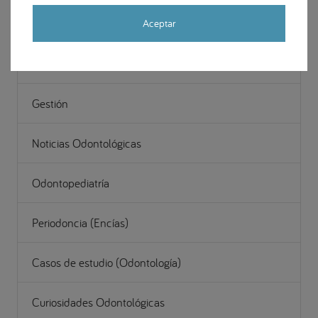
Cirugía Maxilofacial
Aceptar
Estética y restauración dental
Gestión
Noticias Odontológicas
Odontopediatría
Periodoncia (Encías)
Casos de estudio (Odontología)
Curiosidades Odontológicas