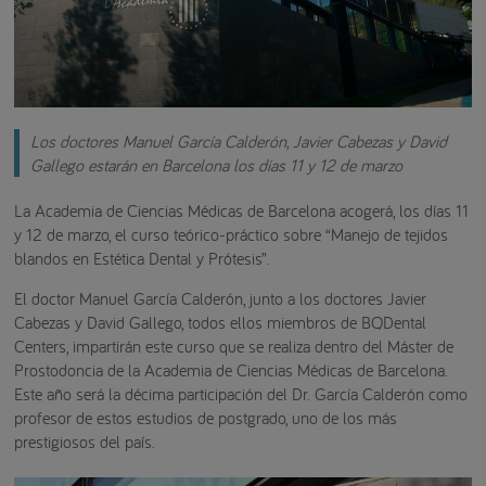
Los doctores Manuel García Calderón, Javier Cabezas y David
Gallego estarán en Barcelona los días 11 y 12 de marzo
La Academia de Ciencias Médicas de Barcelona acogerá, los días 11
y 12 de marzo, el curso teórico-práctico sobre “Manejo de tejidos
blandos en Estética Dental y Prótesis”.
El doctor Manuel García Calderón, junto a los doctores Javier
Cabezas y David Gallego, todos ellos miembros de BQDental
Centers, impartirán este curso que se realiza dentro del Máster de
Prostodoncia de la Academia de Ciencias Médicas de Barcelona.
Este año será la décima participación del Dr. García Calderón como
profesor de estos estudios de postgrado, uno de los más
prestigiosos del país.