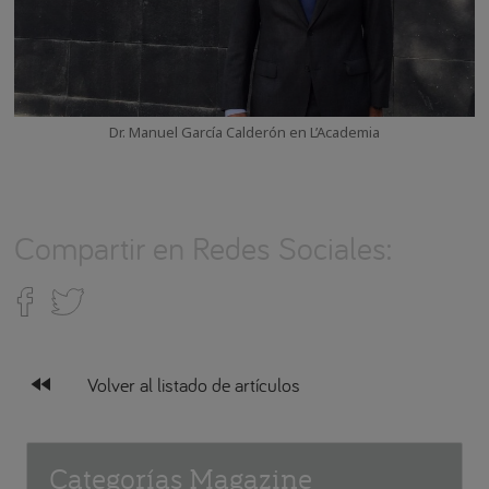
Dr. Manuel García Calderón en L’Academia
Compartir en Redes Sociales:
fast_rewind
Volver al listado de artículos
Categorías Magazine