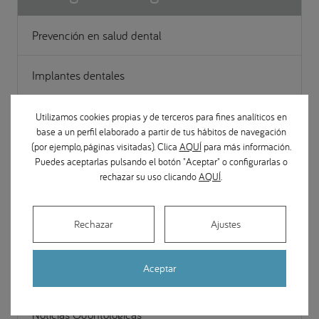
Prevención en salud dental
Implantes dentales
Ortodoncia
Utilizamos cookies propias y de terceros para fines analíticos en
base a un perfil elaborado a partir de tus hábitos de navegación
(por ejemplo, páginas visitadas). Clica
AQUÍ
para más información.
Apariciones en medios
Puedes aceptarlas pulsando el botón "Aceptar" o configurarlas o
rechazar su uso clicando
AQUÍ
.
Cirugía Maxilofacial
Rechazar
Ajustes
Estética y restauración dental
Aceptar
Gestión
Noticias Odontológicas