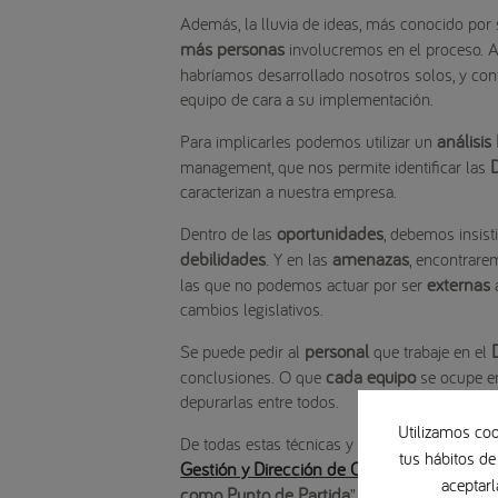
Además, la lluvia de ideas, más conocido por 
más personas
involucremos en el proceso. 
habríamos desarrollado nosotros solos, y co
equipo de cara a su implementación.
análisi
Para implicarles podemos utilizar un
management, que nos permite identificar las
caracterizan a nuestra empresa.
oportunidades
Dentro de las
, debemos insist
debilidades
amenazas
. Y en las
, encontrar
externas
las que no podemos actuar por ser
a
cambios legislativos.
personal
Se puede pedir al
que trabaje en el
cada equipo
conclusiones. O que
se ocupe 
depurarlas entre todos.
Utilizamos coo
Xa
De todas estas técnicas y más nos hablará
tus hábitos de
Gestión y Dirección de Clínicas Dentales
, q
aceptarl
como Punto de Partida
”.