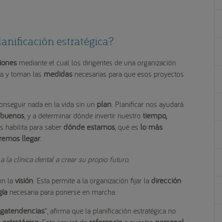
anificación estratégica?
iones
mediante el cual los dirigentes de una organización
medidas
a y toman las
necesarias para que esos proyectos
plan
onseguir nada en la vida sin un
. Planificar nos ayudará
 buenos
tiempo,
, y a determinar dónde invertir nuestro
dónde estamos
lo más
s habilita para saber
, qué es
remos llegar
.
a la clínica dental a crear su propio futuro.
visión
dirección
on la
. Esta permite a la organización fijar la
gía
necesaria para ponerse en marcha.
gatendencias
”, afirma que la planificación estratégica no
n estratégica
referencia
personal
. Esta servirá de
a nuestro
,