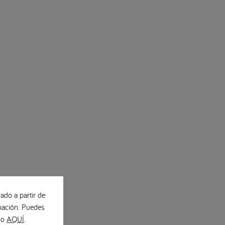
ado a partir de
ación. Puedes
ndo
AQUÍ
.