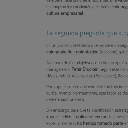
inspirará
motivará
org
les
y
, y les hará sentir
cultura empresarial
.
La segunda pregunta que sur
Es un proceso reiterativo que requiere un seg
calendario de implantación
(deadline) que 
objetivos
A la hora de fijar
, una buena opción e
Peter Drucker
management,
. Según ésta los 
M
A
(
easurable), Alcanzables (
chievable), Relev
Por supuesto, para que este sistema funcione,
cumplimiento. Normalmente, esta labor se dele
determinado proceso.
Sin embargo, para que la planificación estraté
implicar al equipo
imprescindible
. Las pers
no hemos tomado parte
especialmente si
en