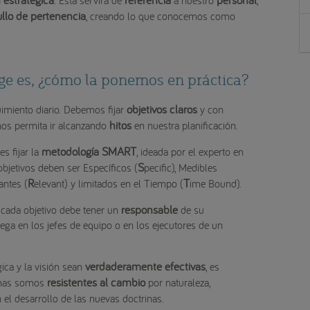
ullo de pertenencia
, creando lo que conocemos como
ge es, ¿cómo la ponemos en práctica?
objetivos claros
uimiento diario. Debemos fijar
y con
hitos
nos permita ir alcanzando
en nuestra planificación.
metodología SMART
s fijar la
, ideada por el experto en
S
objetivos deben ser Específicos (
pecific), Medibles
R
T
antes (
elevant) y limitados en el Tiempo (
ime Bound).
responsable
 cada objetivo debe tener un
de su
ga en los jefes de equipo o en los ejecutores de un
verdaderamente efectivas
gica y la visión sean
, es
resistentes al cambio
onas somos
por naturaleza,
 el desarrollo de las nuevas doctrinas.