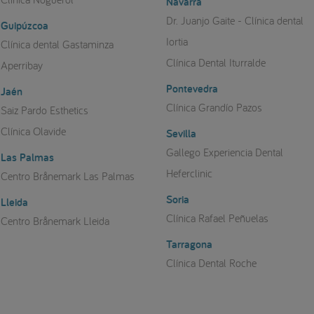
Navarra
Dr. Juanjo Gaite - Clínica dental
Guipúzcoa
Iortia
Clínica dental Gastaminza
Clínica Dental Iturralde
Aperribay
Pontevedra
Jaén
Clínica Grandío Pazos
Saiz Pardo Esthetics
Clínica Olavide
Sevilla
Gallego Experiencia Dental
Las Palmas
Heferclinic
Centro Brånemark Las Palmas
Soria
Lleida
Clínica Rafael Peñuelas
Centro Brånemark Lleida
Tarragona
Clínica Dental Roche