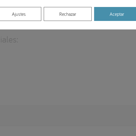
d
giro profesional en la
para dar a las clínicas dentales el
Ajustes
Rechazar
Aceptar
eficiencia
rentabilidad
as cotas de
y
. ¡Os esperamos!
ales: