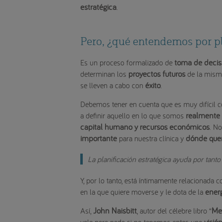
estratégica
.
Pero, ¿qué entendemos por pl
toma de decis
Es un proceso formalizado de
proyectos futuros
determinan los
de la mism
éxito
se lleven a cabo con
.
Debemos tener en cuenta que es muy difícil c
realmente
a definir aquello en lo que somos
capital humano y recursos económicos
. No
importante
dónde que
para nuestra clínica y
La planificación estratégica ayuda por tanto 
Y, por lo tanto, está íntimamente relacionada c
ener
en la que quiere moverse y le dota de la
John Naisbitt
Me
Así,
, autor del célebre libro “
visió
vale para nada si no tenemos antes una