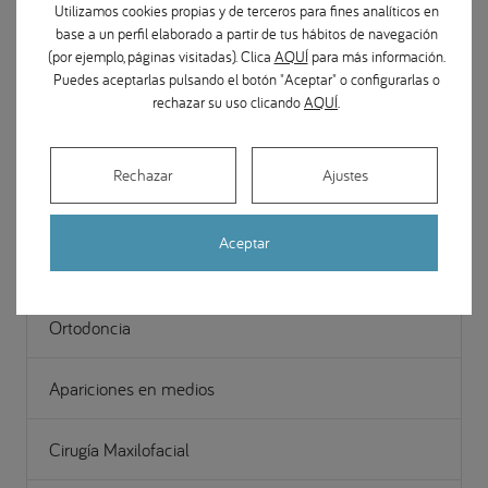
Utilizamos cookies propias y de terceros para fines analíticos en
base a un perfil elaborado a partir de tus hábitos de navegación
fast_rewind
Volver al listado de artículos
(por ejemplo, páginas visitadas). Clica
AQUÍ
para más información.
Puedes aceptarlas pulsando el botón "Aceptar" o configurarlas o
rechazar su uso clicando
AQUÍ
.
Categorías Magazine
Rechazar
Ajustes
Prevención en salud dental
Aceptar
Implantes dentales
Ortodoncia
Apariciones en medios
Cirugía Maxilofacial