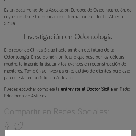
Es un documento de la Asociación Europea de Osteointegración, de
cuyo Comité de Comunicaciones forma parte el doctor Alberto
Sicilia.
Investigación en Odontología
futuro de la
El director de Clínica Sicilia habla también del
Odontología
células
. En su opinión, un futuro que pasa por las
madre
ingeniería tisular
reconstrucción
, la
y los avances en
de
cultivo de dientes
maxilares. También se investiga en el
, pero esto
parece estar en un futuro más lejano.
entrevista al Doctor Sicilia
Puedes escuchar completa la
en Radio
Principado de Asturias.
Compartir en Redes Sociales: