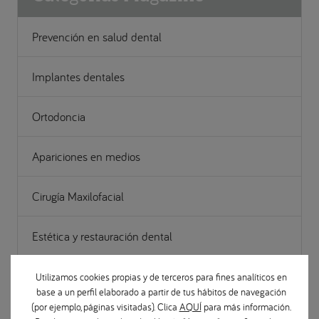
Prevención en salud dental
Implantes dentales
Ortodoncia
Apariciones en medios
Cirugía Maxilofacial
Estética y restauración dental
Gestión
Utilizamos cookies propias y de terceros para fines analíticos en
base a un perfil elaborado a partir de tus hábitos de navegación
(por ejemplo, páginas visitadas). Clica
AQUÍ
para más información.
Noticias Odontológicas