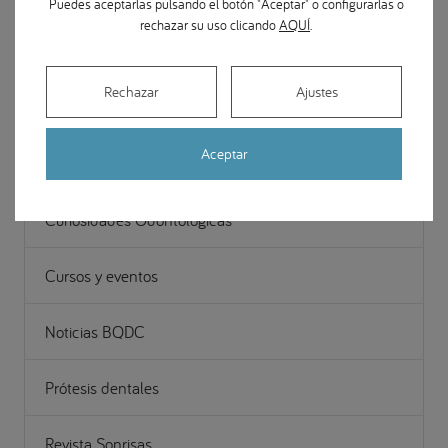
Puedes aceptarlas pulsando el botón "Aceptar" o configurarlas o
rechazar su uso clicando
AQUÍ
.
Odontopediatría
Rechazar
Ajustes
Periodoncia (Encías)
Aceptar
Casos de estudio (Odontología)
Curiosidades Odontológicas
Cursos y eventos
Noticias BQDC
Prótesis dentales
Revista Sonrisas