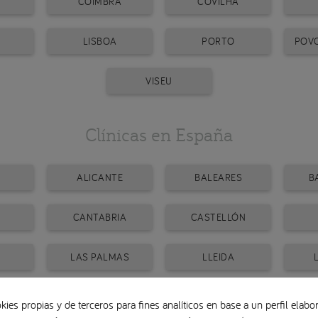
COIMBRA
COVILHÃ
LISBOA
PORTO
POVO
VISEU
Clínicas en España
ALICANTE
BALEARES
B
CANTABRIA
CASTELLÓN
LAS PALMAS
LLEIDA
A
PONTEVEDRA
SEVILLA
kies propias y de terceros para fines analíticos en base a un perfil elabor