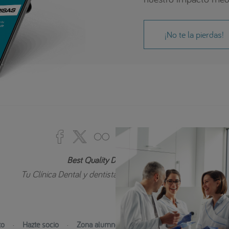
¡No te la pierdas!
Best Quality Dental Centers
Tu Clínica Dental y dentista de confianza cerca de ti...
to
·
Hazte socio
·
Zona alumnos
·
Zona privada
·
Bolsa de