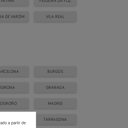
FATIMA
FIGUEIRA DA FOZ
A DE VARZIM
VILA REAL
ARCELONA
BURGOS
GIRONA
GRANADA
LOGROÑO
MADRID
SORIA
TARRAGONA
ado a partir de