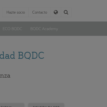
Hazte socio
Contacto
ECO BQDC
BQDC Academy
alidad BQDC
anza