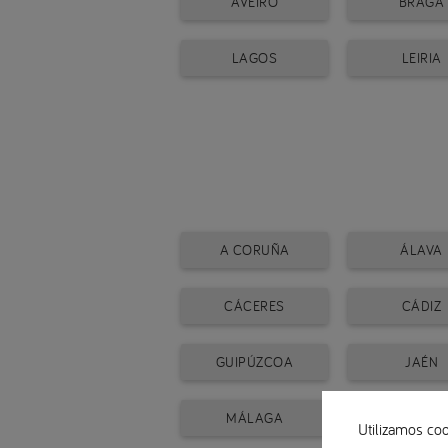
AVEIRO
BRAGA
LAGOS
LEIRIA
A CORUÑA
ÁLAVA
CÁCERES
CÁDIZ
GUIPÚZCOA
JAÉN
MÁLAGA
NAVARR
Utilizamos coo