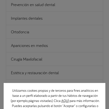
Prevención en salud dental
Implantes dentales
Ortodoncia
Apariciones en medios
Cirugía Maxilofacial
Estética y restauración dental
Gestión
Utilizamos cookies propias y de terceros para fines analíticos en
base a un perfil elaborado a partir de tus hábitos de navegación
Noticias Odontológicas
(por ejemplo, páginas visitadas). Clica
AQUÍ
para más información.
Puedes aceptarlas pulsando el botón "Aceptar" o configurarlas o