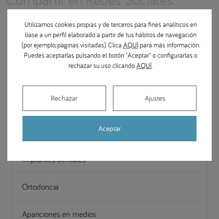
Utilizamos cookies propias y de terceros para fines analíticos en
base a un perfil elaborado a partir de tus hábitos de navegación
(por ejemplo, páginas visitadas). Clica
AQUÍ
para más información.
Puedes aceptarlas pulsando el botón "Aceptar" o configurarlas o
fast_rewind
Volver al listado de artículos
rechazar su uso clicando
AQUÍ
.
Rechazar
Ajustes
Categorías Magazine
Aceptar
Prevención en salud dental
Implantes dentales
Ortodoncia
Apariciones en medios