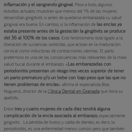
inflamación y el sangrando gingival.
Pese a todo, algunos
estudios actuales muestran que menos del 1% de las mujeres
desarrollan gingitivits si antes de quedarse embarazada su salud
las encías ya
gingival era buena. En cambio, si la inflamación de
estaba presente antes de la gestación la gingitivits se produce
del 36 al 100% de los casos
. Este fenónomeno está ligado a la
liberación de sustancias oxitócitas, que actúan en la maduración
cervical como inductoras de contracciones uterinas. El parto
pretérmino es una de las consecuencias más relevantes de la mala
Las embarazadas con
salud bucal durante el embarazo. «
periodontitis presentan un riesgo tres veces superior de tener
un parto prematuro y/o un bebe con bajo peso que las que no
tienen problemas de encías
» afirma el especialista Blas
línica Dental en Granada
Noguerol, director de la
C
que lleva su
apellido.
tres y cuatro mujeres de cada diez tendrá alguna
Entre
complicación de la encía asociada al embarazo
, especialmente
gingivitis . La pérdida de hueso y caída de dientes, es decir, la
periodontitis, es una enfermedad menos común pero que también