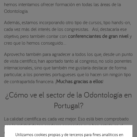
hemos intentamos ofrecer formación en todas las áreas de la
Odontología.
Además, estamos incorporando otro tipo de cursos, tipo hands-on,
cada vez más del interés de los congresistas. Así, destacaría ese
conferenciantes de gran nivel
objetivo, pero también contar con
y
creo que lo hemos conseguido…
Aprovecho también para agradecer a todos los que, desde un punto
de vista científico, han aportado tanto al congreso, no solo ponentes
internacionales, sino que también me gustaría destacar de forma
particular, a los ponentes portugueses que lo hacen sin ningún tipo
Muchas gracias a ellos
de contrapartida financera. ¡
!
¿Cómo ve el sector de la Odontología en
Portugal?
La calidad científica es cada vez mejor. Eso está bien comprobado
con la calidad de los oradores nacionales que han estado en el
congreso. El nivel es seguramente altísimo.
Utilizamos cookies propias y de terceros para fines analíticos en