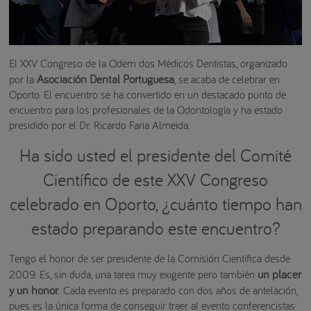
El XXV Congreso de la Odem dos Médicos Dentistas, organizado
Asociación Dental Portuguesa
por la
, se acaba de celebrar en
Oporto. El encuentro se ha convertido en un destacado punto de
encuentro para los profesionales de la Odontología y ha estado
presidido por el Dr. Ricardo Faria Almeida.
Ha sido usted el presidente del Comité
Científico de este XXV Congreso
celebrado en Oporto, ¿cuánto tiempo han
estado preparando este encuentro?
Tengo el honor de ser presidente de la Comisión Cientifica desde
un placer
2009. Es, sin duda, una tarea muy exigente pero también
y un honor
. Cada evento es preparado con dos años de antelación,
pues es la única forma de conseguir traer al evento conferencistas