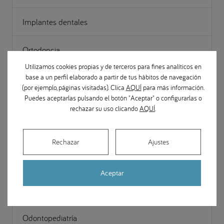
Implantes dentales
Ortodoncia
Utilizamos cookies propias y de terceros para fines analíticos en
base a un perfil elaborado a partir de tus hábitos de navegación
Apariciones en medios
(por ejemplo, páginas visitadas). Clica
AQUÍ
para más información.
Puedes aceptarlas pulsando el botón "Aceptar" o configurarlas o
Cirugía Maxilofacial
rechazar su uso clicando
AQUÍ
.
Estética y restauración dental
Rechazar
Ajustes
Gestión
Aceptar
Noticias Odontológicas
Odontopediatría