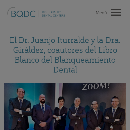
El Dr. Juanjo Iturralde y la Dra.
Giráldez, coautores del Libro
Blanco del Blanqueamiento
Dental