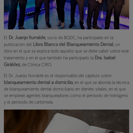
Dr. Juanjo Iturralde
El
, socio de BQDC, ha participado en la
Libro Blanco del Blanqueamiento Dental
publicación del
, un
libro en el que se explica todo aquello que se debe saber sobre este
Dra. Isabel
tratamiento y en el que también ha participado la
Giráldez
, de Clínica CIRO.
El Dr. Juanjo Iturralde es el responsable del capítulo sobre
blanqueamiento dental a domicilio
, en el que se aborda la técnica
de blanqueamiento dental domiciliario en dientes vitales, en el que
se emplean agentes blanqueadores como el peróxido de hidrógeno
y el peróxido de carbimida.