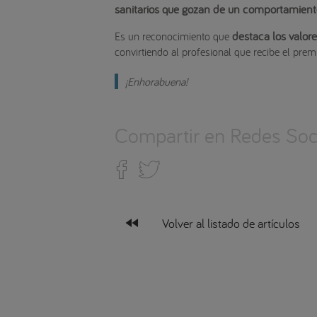
sanitarios que gozan de un comportamient
destaca los valor
Es un reconocimiento que
convirtiendo al profesional que recibe el prem
¡Enhorabuena!
Compartir en Redes Soci
fast_rewind
Volver al listado de artículos