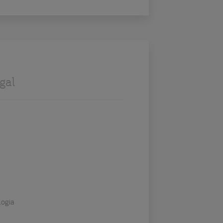
gal
logia