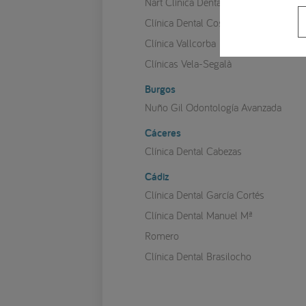
Nart Clínica Dental
Clínica Dental Costa Codina
Clínica Vallcorba
Clínicas Vela-Segalà
Burgos
Nuño Gil Odontología Avanzada
Cáceres
Clínica Dental Cabezas
Cádiz
Clínica Dental García Cortés
Clínica Dental Manuel Mª
Romero
Clínica Dental Brasilocho