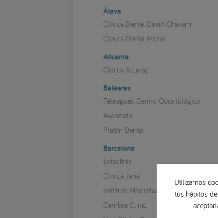
Álava
Clínica Dental David Chávarri
Clínica Dental Mozas
Alicante
Clínica Alcaraz
Baleares
Fàbregues Centro Odontológico
Avanzado
Platón Dental
Barcelona
Estoclinic
Clínica Jané
Utilizamos coo
Instituto Maxilofacial
tus hábitos de
Cambra Clinic
aceptarl