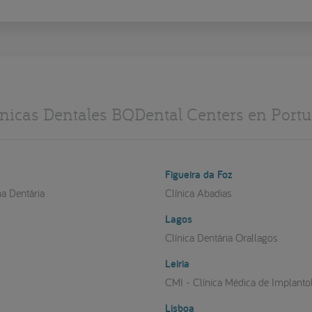
ínicas Dentales BQDental Centers en Portu
Figueira da Foz
na Dentária
Clínica Abadias
Lagos
a
Clínica Dentária Orallagos
Leiria
CMI - Clínica Médica de Implanto
Lisboa