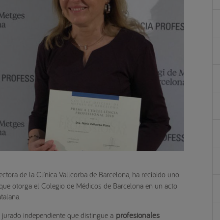
ectora de la Clínica Vallcorba de Barcelona, ha recibido uno
ue otorga el Colegio de Médicos de Barcelona en un acto
talana.
profesionales
 jurado independiente que distingue a