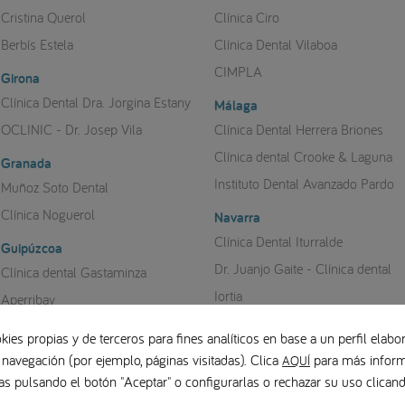
Cristina Querol
Clínica Ciro
Berbís Estela
Clínica Dental Vilaboa
CIMPLA
Girona
Clínica Dental Dra. Jorgina Estany
Málaga
OCLINIC - Dr. Josep Vila
Clínica Dental Herrera Briones
Clínica dental Crooke & Laguna
Granada
Instituto Dental Avanzado Pardo
Muñoz Soto Dental
Clínica Noguerol
Navarra
Clínica Dental Iturralde
Guipúzcoa
Dr. Juanjo Gaite - Clínica dental
Clínica dental Gastaminza
Iortia
Aperribay
Pontevedra
Jaén
kies propias y de terceros para fines analíticos en base a un perfil elabor
Clínica Grandío Pazos
Clínica Olavide
 navegación (por ejemplo, páginas visitadas). Clica
para más inform
AQUÍ
as pulsando el botón "Aceptar" o configurarlas o rechazar su uso clica
Saiz Pardo Esthetics
Sevilla