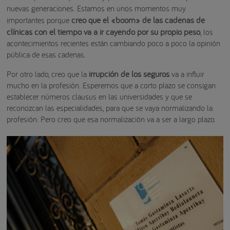
nuevas generaciones. Estamos en unos momentos muy
creo que el «boom» de las cadenas de
importantes porque
clínicas con el tiempo va a ir cayendo por su propio peso
, los
acontecimientos recientes están cambiando poco a poco la opinión
pública de esas cadenas.
irrupción de los seguros
Por otro lado, creo que la
va a influir
mucho en la profesión. Esperemos que a corto plazo se consigan
establecer números clausus en las universidades y que se
reconozcan las especialidades, para que se vaya normalizando la
profesión. Pero creo que esa normalización va a ser a largo plazo.