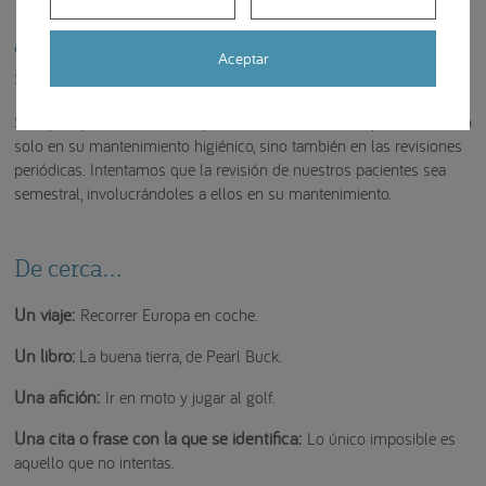
¿Qué consejos de salud bucodental da
Aceptar
siempre a sus pacientes?
Siempre que tratamos a un paciente insistimos en la prevención. No
solo en su mantenimiento higiénico, sino también en las revisiones
periódicas. Intentamos que la revisión de nuestros pacientes sea
semestral, involucrándoles a ellos en su mantenimiento.
De cerca…
Un viaje:
Recorrer Europa en coche.
Un libro:
La buena tierra, de Pearl Buck.
Una afición:
Ir en moto y jugar al golf.
Una cita o frase con la que se identifica:
Lo único imposible es
aquello que no intentas.