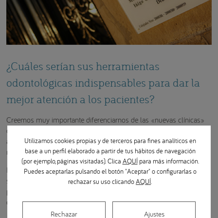
¿Cuáles serían sus herramientas
odontológicas indispensables para dar la
mejor atención a los pacientes?
Creemos muy importante diferenciarnos de las «nuevas clínicas»
que buscan su captación de «clientes» basada en publicidades
Utilizamos cookies propias y de terceros para fines analíticos en
agresivas y mercantilistas. Creo que, al final, sobrevivirán los que
base a un perfil elaborado a partir de tus hábitos de navegación
mejor lo hagan.
(por ejemplo, páginas visitadas). Clica
AQUÍ
para más información.
Por eso, la calidad asistencial, la formación continuada y la gestión
Puedes aceptarlas pulsando el botón "Aceptar" o configurarlas o
son básicas para sobrevivir. También es importante que no
rechazar su uso clicando
AQUÍ
.
perdamos nuestra dignidad para que los pacientes nos respeten, ya
que es una profesión actualmente infravalorada.
Rechazar
Ajustes