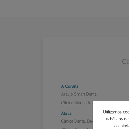
Cl
A Coruña
Araújo Smart Dental
Clínica Blanco Ramos
Utilizamos coo
Álava
tus hábitos de
Clínica Dental David Chávarri
aceptarl