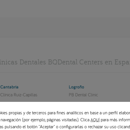
ínicas Dentales BQDental Centers en Esp
Cantabria
Logroño
Clínica Ruiz-Capillas
PB Dental Clinic
Castellón
Madrid
kies propias y de terceros para fines analíticos en base a un perfil elabor
Cristina Querol
Clínica Dental Vilaboa
 navegación (por ejemplo, páginas visitadas). Clica
para más inform
AQUÍ
Berbís Estela
CIMPLA
as pulsando el botón "Aceptar" o configurarlas o rechazar su uso clica