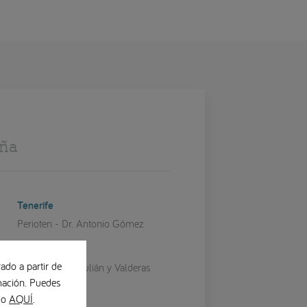
aña
Tenerife
Perioten - Dr. Antonio Gómez
Teruel
ado a partir de
Clínica Dental Julián y Valderas
ación. Puedes
Valencia
ndo
AQUÍ
.