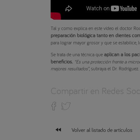
Tal y como explica en este vídeo el doctor Rod
preparación biológica tanto en dientes co
para lograr mayor grosor y que se estabilice, l
aplican a los pac
Se trata de una técnica que
beneficios.
“Es una protección frente a micro
mejores resultados”
, subraya el Dr. Rodríguez.
Compartir en Redes Soci
fast_rewind
Volver al listado de artículos