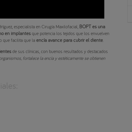
BOPT es una
ríguez, especialista en Cirugía Maxilofacial,
mo en implantes
que potencia los tejidos que los envuelven
encía avance para cubrir el diente
o que facilita que la
.
ientes
de sus clínicas, con buenos resultados y destacados
organismos, fortalece la encía y estéticamente se obtienen
ales: