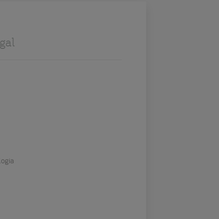
gal
logia