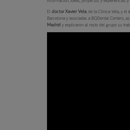
información, ideas, proyectos y experiencias 
doctor Xavier Vela
El
, de la Clínica Vela, y el
Barcelona y asociadas a BQDental Centers, asi
Madrid
y explicaron al resto del grupo su tra