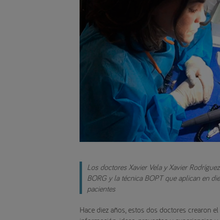
Los doctores Xavier Vela y Xavier Rodríguez
BORG y la técnica BOPT que aplican en dien
pacientes
Hace diez años, estos dos doctores crearon e