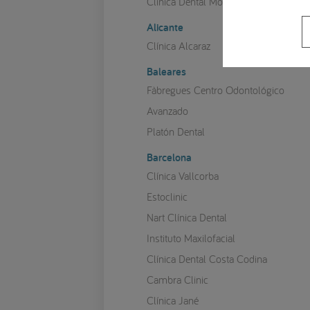
Clínica Dental Mozas
Alicante
Clínica Alcaraz
Baleares
Fàbregues Centro Odontológico
Avanzado
Platón Dental
Barcelona
Clínica Vallcorba
Estoclinic
Nart Clínica Dental
Instituto Maxilofacial
Clínica Dental Costa Codina
Cambra Clinic
Clínica Jané