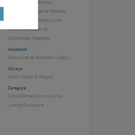
Clínica Perios Salanova
Centro Periodontal de Valencia
Clínica Perios Amparo Lorca
Clínica Carrasquer de
Odontología Integrada
Valladolid
Clínica Galván Recoletos Cuatro
Vizcaya
Centro Dental El Parque
Zaragoza
Clínica Dental Doctor Loscos
Lorente Ortodoncia