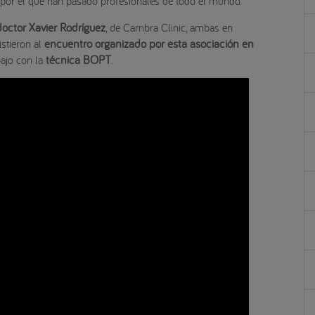
y por el que han pasado profesionales de todo el mundo.
doctor Xavier Rodríguez
, de Cambra Clinic, ambas en
encuentro organizado por esta asociación en
stieron al
técnica BOPT
bajo con la
.