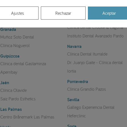
Clínica Ciro
Girona
OCLINIC - Dr. Josep Vila
Málaga
Ajustes
Rechazar
Aceptar
Clínica Dental Dra. Jorgina Estany
Clínica Dental Herrera Briones
Clínica dental Crooke & Laguna
Granada
Instituto Dental Avanzado Pardo
Muñoz Soto Dental
Clínica Noguerol
Navarra
Clínica Dental Iturralde
Guipúzcoa
Dr. Juanjo Gaite - Clínica dental
Clínica dental Gastaminza
Iortia
Aperribay
Pontevedra
Jaén
Clínica Grandío Pazos
Clínica Olavide
Saiz Pardo Esthetics
Sevilla
Gallego Experiencia Dental
Las Palmas
Heferclinic
Centro Brånemark Las Palmas
Soria