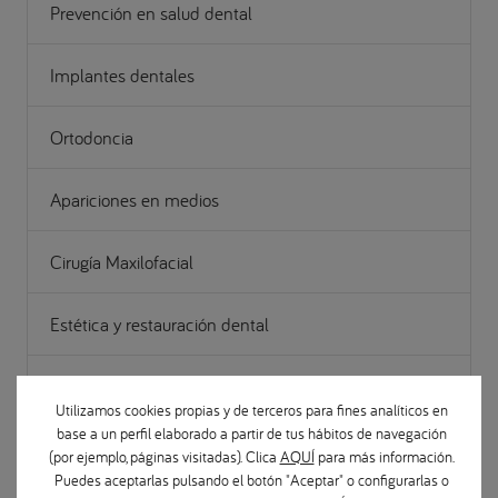
Prevención en salud dental
Implantes dentales
Ortodoncia
Apariciones en medios
Cirugía Maxilofacial
Estética y restauración dental
Gestión
Utilizamos cookies propias y de terceros para fines analíticos en
base a un perfil elaborado a partir de tus hábitos de navegación
Noticias Odontológicas
(por ejemplo, páginas visitadas). Clica
AQUÍ
para más información.
Puedes aceptarlas pulsando el botón "Aceptar" o configurarlas o