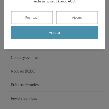
rechazar su uso clicando
AQUÍ
.
Odontopediatría
Periodoncia (Encías)
Rechazar
Ajustes
Casos de estudio (Odontología)
Aceptar
Curiosidades Odontológicas
Cursos y eventos
Noticias BQDC
Prótesis dentales
Revista Sonrisas