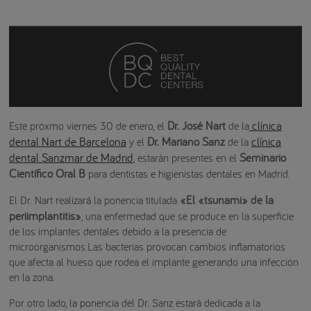
Dr. José Nart
clínica
Este próxmo viernes 30 de enero, el
de la
dental Nart de Barcelona
Dr. Mariano Sanz
clínica
y el
de la
dental Sanzmar de Madrid
Seminario
, estarán presentes en el
Científico Oral B
para dentistas e higienistas dentales en Madrid.
«El «tsunami» de la
El Dr. Nart realizará la ponencia titulada
periimplantitis»
, una enfermedad que se produce en la superficie
de los implantes dentales debido a la presencia de
microorganismos.Las bacterias provocan cambios inflamatorios
que afecta al hueso que rodea el implante generando una infección
en la zona.
Por otro lado, la ponencia del Dr. Sanz estará dedicada a la