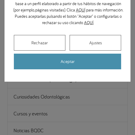
base a un perfil elaborado a partir de tus hábitos de navegación
(por ejemplo, páginas visitadas). Clica
AQUÍ
para más información.
Gestión
Puedes aceptarlas pulsando el botón "Aceptar" o configurarlas o
rechazar su uso clicando
AQUÍ
.
Noticias Odontológicas
Rechazar
Ajustes
Odontopediatría
Aceptar
Periodoncia (Encías)
Casos de estudio (Odontología)
Curiosidades Odontológicas
Cursos y eventos
Noticias BQDC