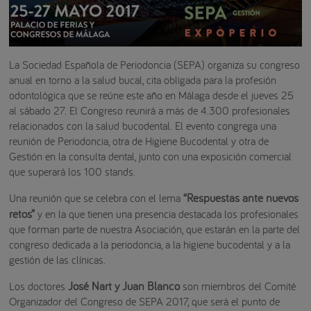
La Sociedad Española de Periodoncia (SEPA) organiza su congreso
anual en torno a la salud bucal, cita obligada para la profesión
odontológica que se reúne este año en Málaga desde el jueves 25
al sábado 27. El Congreso reunirá a más de 4.300 profesionales
relacionados con la salud bucodental. El evento congrega una
reunión de Periodoncia, otra de Higiene Bucodental y otra de
Gestión en la consulta dental, junto con una exposición comercial
que superará los 100 stands.
“Respuestas ante nuevos
Una reunión que se celebra con el lema
retos”
y en la que tienen una presencia destacada los profesionales
que forman parte de nuestra Asociación, que estarán en la parte del
congreso dedicada a la periodoncia, a la higiene bucodental y a la
gestión de las clínicas.
José Nart y Juan Blanco
Los doctores
son miembros del Comité
Organizador del Congreso de SEPA 2017, que será el punto de