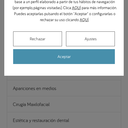
base a un perfil elaborado a partir de tus hábitos de navegación
(por ejemplo, páginas visitadas). Clica
AQUÍ
para más información.
Puedes aceptarlas pulsando el botón "Aceptar" o configurarlas o
rechazar su uso clicando
AQUÍ
.
Categorías Magazine
Rechazar
Ajustes
Prevención en salud dental
Implantes dentales
Aceptar
Ortodoncia
Apariciones en medios
Cirugía Maxilofacial
Estética y restauración dental