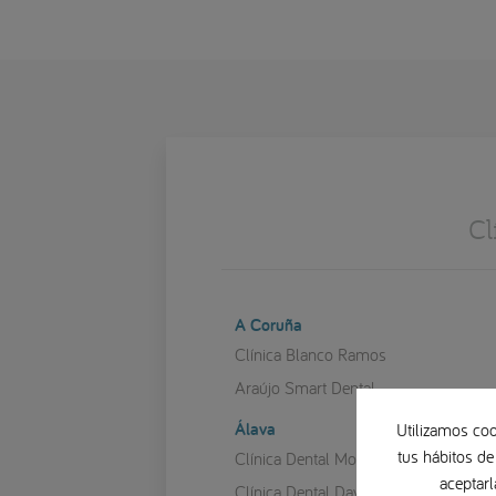
Cl
A Coruña
Clínica Blanco Ramos
Araújo Smart Dental
Álava
Utilizamos coo
tus hábitos de
Clínica Dental Mozas
aceptarl
Clínica Dental David Chávarri