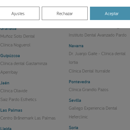
Girona
OCLINIC - Dr. Josep Vila
Málaga
Ajustes
Rechazar
Aceptar
Clínica Dental Dra. Jorgina Estany
Clínica Dental Herrera Briones
Clínica dental Crooke & Laguna
Granada
Instituto Dental Avanzado Pardo
Muñoz Soto Dental
Clínica Noguerol
Navarra
Dr. Juanjo Gaite - Clínica dental
Guipúzcoa
Iortia
Clínica dental Gastaminza
Clínica Dental Iturralde
Aperribay
Pontevedra
Jaén
Clínica Grandío Pazos
Clínica Olavide
Saiz Pardo Esthetics
Sevilla
Gallego Experiencia Dental
Las Palmas
Heferclinic
Centro Brånemark Las Palmas
Soria
Lleida