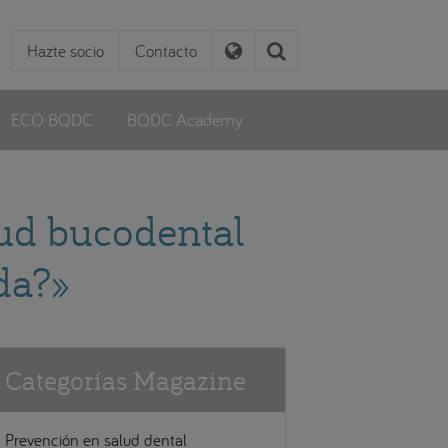
Hazte socio
Contacto
ECO BQDC
BQDC Academy
lud bucodental
da?»
Categorías Magazine
Prevención en salud dental