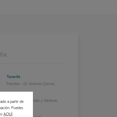
aña
Tenerife
Perioten - Dr. Antonio Gómez
Teruel
Clínica Dental Julián y Valderas
ado a partir de
ación. Puedes
Valencia
ndo
AQUÍ
.