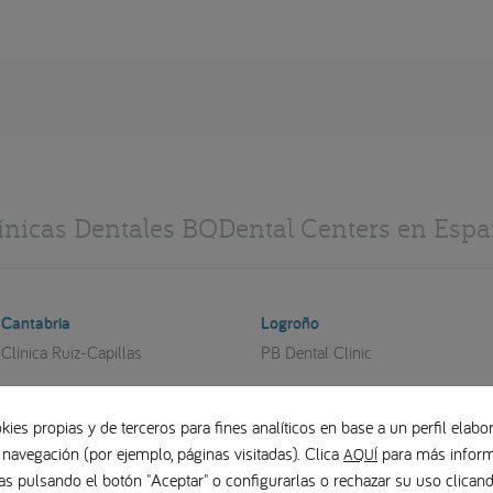
ínicas Dentales BQDental Centers en Esp
Cantabria
Logroño
Clínica Ruiz-Capillas
PB Dental Clinic
Castellón
Madrid
Cristina Querol
Clínica Dental Vilaboa
kies propias y de terceros para fines analíticos en base a un perfil elabor
 navegación (por ejemplo, páginas visitadas). Clica
para más inform
AQUÍ
Berbís Estela
Clínica Ciro
as pulsando el botón "Aceptar" o configurarlas o rechazar su uso clica
CIMPLA