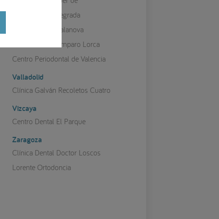
Clínica Carrasquer de
Odontología Integrada
Clínica Perios Salanova
Clínica Perios Amparo Lorca
Centro Periodontal de Valencia
Valladolid
Clínica Galván Recoletos Cuatro
Vizcaya
Centro Dental El Parque
Zaragoza
Clínica Dental Doctor Loscos
Lorente Ortodoncia