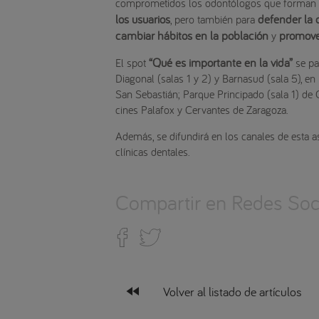
comprometidos los odontólogos que forman pa
los usuarios
defender la 
, pero también para
cambiar hábitos en la población
promove
y
“Qué es importante en la vida”
El spot
se pa
Diagonal (salas 1 y 2) y Barnasud (sala 5), en 
San Sebastián; Parque Principado (sala 1) de
cines Palafox y Cervantes de Zaragoza.
Además, se difundirá en los canales de esta as
clínicas dentales.
Compartir en Redes Soci
fast_rewind
Volver al listado de artículos