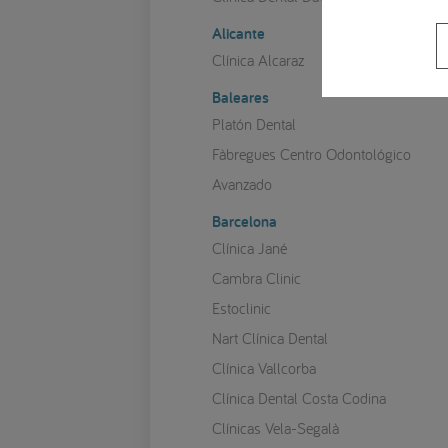
Alicante
Clínica Alcaraz
Baleares
Platón Dental
Fàbregues Centro Odontológico
Avanzado
Barcelona
Clínica Jané
Cambra Clinic
Estoclinic
Nart Clínica Dental
Clínica Vallcorba
Clínica Dental Costa Codina
Clínicas Vela-Segalà