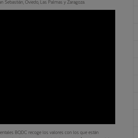
San Sebastián, Oviedo, Las Palmas y Zaragoza.
s Dentales BQDC recoge los valores con los que están