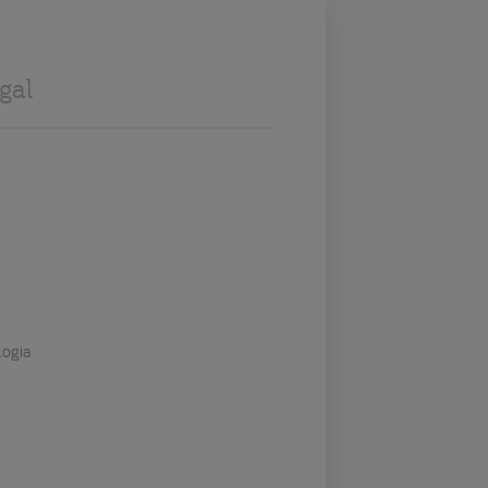
gal
logia