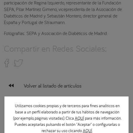
participación de Regina Izquierdo, representante de la Fundación
SEPA, Pilar Martínez Gimeno, vicepresidenta de la Asociación de
Diabéticos de Madrid y Sebastián Montero, director general de
España y Portugal de Straumann.
Fotografías: SEPA y Asociación de Diabéticos de Madrid.
Compartir en Redes Sociales:
fast_rewind
Volver al listado de artículos
Utilizamos cookies propias y de terceros para fines analíticos en
Categorías Magazine
base a un perfil elaborado a partir de tus hábitos de navegación
(por ejemplo, páginas visitadas). Clica
AQUÍ
para más información.
Puedes aceptarlas pulsando el botón "Aceptar" o configurarlas o
Prevención en salud dental
rechazar su uso clicando
AQUÍ
.