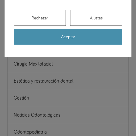
Implantes dentales
Rechazar
Ajustes
Ortodoncia
Aceptar
Apariciones en medios
Cirugía Maxilofacial
Estética y restauración dental
Gestión
Noticias Odontológicas
Odontopediatría