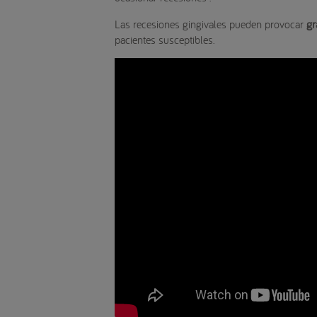
gr
Las recesiones gingivales pueden provocar
pacientes susceptibles.