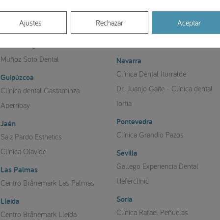
Clínica Dental Dra. Jorgina Estany
Instituto Dental Avanzado Pardo
Ajustes
Rechazar
Aceptar
Clínica Dental Herrera Briones
Granada
Clínica dental Crooke & Laguna
Clínica Noguerol
Muñoz Soto Dental
Navarra
Clínica Dental Iturralde
Guipúzcoa
Dr. Juanjo Gaite - Clínica dental
Clínica dental Gastaminza
Iortia
Aperribay
Pontevedra
Jaén
Clínica Grandío Pazos
Saiz Pardo Esthetics
Clínica Olavide
Sevilla
Gallego Experiencia Dental
Las Palmas
Heferclinic
Centro Brånemark Las Palmas
Soria
Lleida
Clínica Rafael Peñuelas
Centro Brånemark Lleida