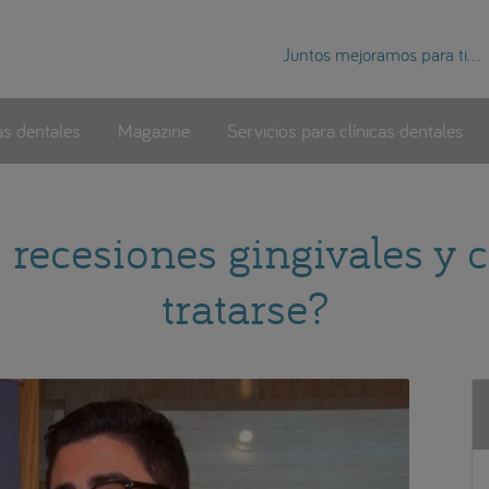
Juntos mejoramos para ti...
as dentales
Magazine
Servicios para clínicas dentales
 recesiones gingivales y
tratarse?