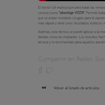
El doctor Gil explica que para tratar las reces
“abordaje VISTA”.
conoce como
Permite trata
que se evitan múltiples cirugías para el pacien
más rápida y tiene unos resultados estéticos m
Además, esta técnica se puede aplicar a la may
dientes como en implantes. Los estudios hech
técnica y la recomiendan para aquellos pacie
Compartir en Redes Soci
fast_rewind
Volver al listado de artículos