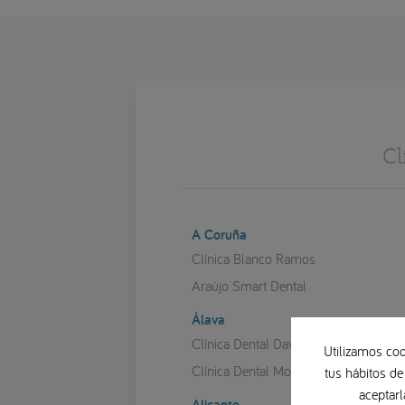
Cl
A Coruña
Clínica Blanco Ramos
Araújo Smart Dental
Álava
Clínica Dental David Chávarri
Utilizamos coo
Clínica Dental Mozas
tus hábitos de
aceptarl
Alicante