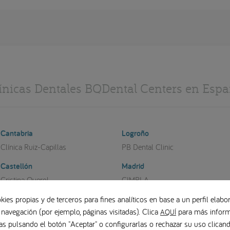
ínicas Dentales BQDental Centers en Esp
Cantabria
Logroño
Clínica Ruiz-Capillas
PB Dental Clinic
Castellón
Madrid
Cristina Querol
CIMPLA
Berbís Estela
Clínica Ciro
kies propias y de terceros para fines analíticos en base a un perfil elabor
Clínica Dental Vilaboa
 navegación (por ejemplo, páginas visitadas). Clica
para más inform
AQUÍ
Girona
as pulsando el botón "Aceptar" o configurarlas o rechazar su uso clica
OCLINIC - Dr. Josep Vila
Málaga