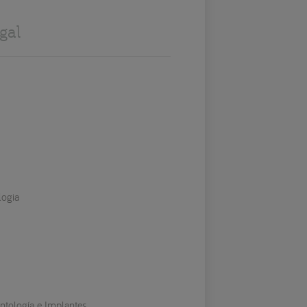
gal
logia
ontología e Implantes