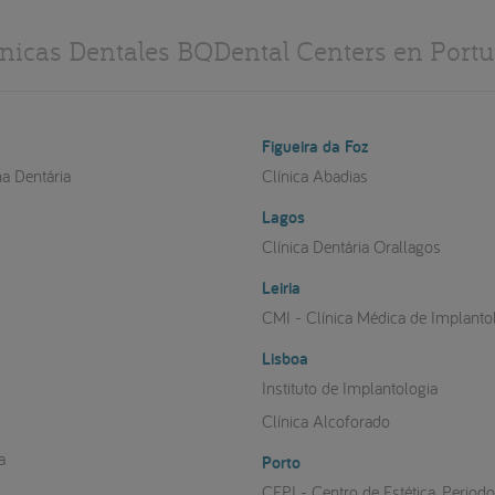
ínicas Dentales BQDental Centers en Portu
Figueira da Foz
na Dentária
Clínica Abadias
Lagos
a
Clínica Dentária Orallagos
Leiria
CMI - Clínica Médica de Implanto
Lisboa
Instituto de Implantologia
Clínica Alcoforado
a
Porto
CEPI - Centro de Estética, Period