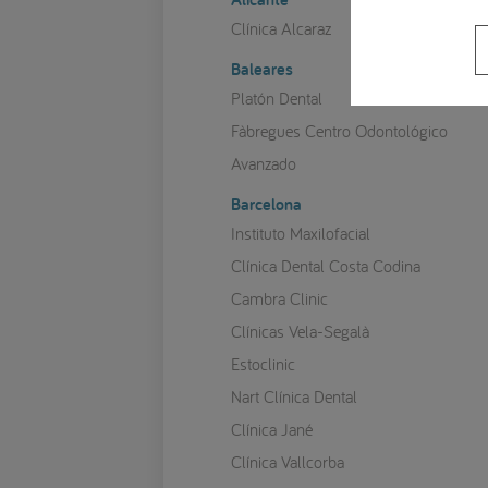
Clínica Alcaraz
Baleares
Platón Dental
Fàbregues Centro Odontológico
Avanzado
Barcelona
Instituto Maxilofacial
Clínica Dental Costa Codina
Cambra Clinic
Clínicas Vela-Segalà
Estoclinic
Nart Clínica Dental
Clínica Jané
Clínica Vallcorba