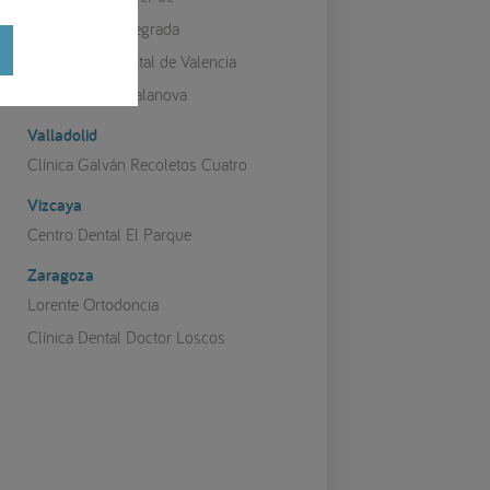
Odontología Integrada
Centro Periodontal de Valencia
Clínica Perios Salanova
Valladolid
Clínica Galván Recoletos Cuatro
Vizcaya
Centro Dental El Parque
Zaragoza
Lorente Ortodoncia
Clínica Dental Doctor Loscos