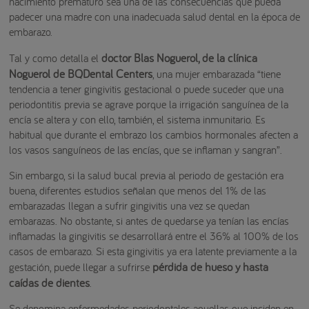
nacimiento prematuro sea una de las consecuencias que pueda
padecer una madre con una inadecuada salud dental en la época de
embarazo.
doctor Blas Noguerol, de la clínica
Tal y como detalla el
Noguerol de BQDental Centers
, una mujer embarazada “tiene
tendencia a tener gingivitis gestacional o puede suceder que una
periodontitis previa se agrave porque la irrigación sanguínea de la
encía se altera y con ello, también, el sistema inmunitario. Es
habitual que durante el embrazo los cambios hormonales afecten a
los vasos sanguíneos de las encías, que se inflaman y sangran”.
Sin embargo, si la salud bucal previa al periodo de gestación era
buena, diferentes estudios señalan que menos del 1% de las
embarazadas llegan a sufrir gingivitis una vez se quedan
embarazas. No obstante, si antes de quedarse ya tenían las encías
inflamadas la gingivitis se desarrollará entre el 36% al 100% de los
casos de embarazo. Si esta gingivitis ya era latente previamente a la
pérdida de hueso y hasta
gestación, puede llegar a sufrirse
caídas de dientes
.
Se denomina enfermedades periodontales aquellas que inciden en