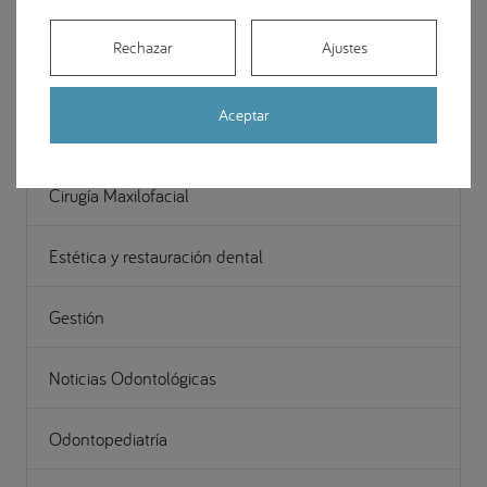
Implantes dentales
Rechazar
Ajustes
Ortodoncia
Aceptar
Apariciones en medios
Cirugía Maxilofacial
Estética y restauración dental
Gestión
Noticias Odontológicas
Odontopediatría