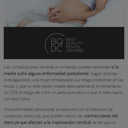
si la
Las complicaciones durante un embarazo pueden aumentar
madre sufre alguna enfermedad periodontal
. Según distintas
investigaciones, una mujer embarazada que tenga problemas en las
encías y que no esté siendo tratada adecuadamente incrementa en
un 7,5% el riesgo de sufrir un parto prematuro o que el bebé nazca
con poco peso.
Una enfermedad periodontal se relaciona con la liberación de
contracciones del
sustancias oxitócicas, que pueden inducir las
útero ya que afectan a la maduración cervical
, de ahí que un