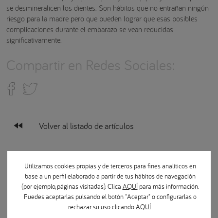
se desmineralicen los dientes. Son hábitos que no entrañan ningún
riesgo para la madre pero que pueden lograr que esas posibles
complicaciones durante el embarazo se vean reducidas
significativamente.
Compartir en Redes Sociales:
fast_rewind
Volver al listado de artículos
Categorías Magazine
Utilizamos cookies propias y de terceros para fines analíticos en
base a un perfil elaborado a partir de tus hábitos de navegación
(por ejemplo, páginas visitadas). Clica
AQUÍ
para más información.
Prevención en salud dental
Puedes aceptarlas pulsando el botón "Aceptar" o configurarlas o
rechazar su uso clicando
AQUÍ
.