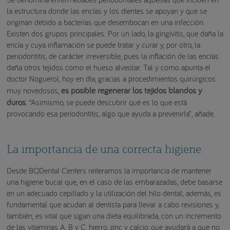
la estructura donde las encías y los dientes se apoyan y que se
originan debido a bacterias que desembocan en una infección.
Existen dos grupos principales. Por un lado, la gingivitis, que daña la
encía y cuya inflamación se puede tratar y curar y, por otro, la
periodontitis, de carácter irreversible, pues la inflación de las encías
daña otros tejidos como el hueso alveolar. Tal y como apunta el
doctor Noguerol, hoy en día, gracias a procedimientos quirúrgicos
es posible regenerar los tejidos blandos y
muy novedosos,
duros
. “Asimismo, se puede descubrir qué es lo que está
provocando esa periodontitis, algo que ayuda a prevenirla”, añade.
La importancia de una correcta higiene
Desde BQDental Centers reiteramos la importancia de mantener
una higiene bucal que, en el caso de las embarazadas, debe basarse
en un adecuado cepillado y la utilización del hilo dental; además, es
fundamental que acudan al dentista para llevar a cabo revisiones y,
también, es vital que sigan una dieta equilibrada, con un incremento
de las vitaminas A, B y C, hierro, zinc y calcio, que ayudará a que no