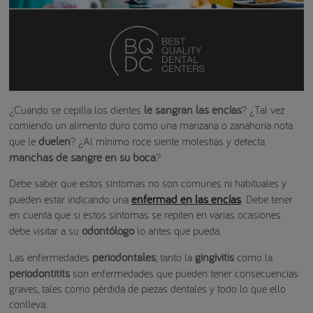
le sangran las encías
¿Cuando se cepilla los dientes
? ¿Tal vez
comiendo un alimento duro como una manzana o zanahoria nota
duelen
que le
? ¿Al mínimo roce siente molestias y detecta
manchas de sangre en su boca
?
Debe saber que estos síntomas no son comunes ni habituales y
enfermad en las encías
pueden estar indicando una
. Debe tener
en cuenta que si estos síntomas se repiten en varias ocasiones
odontólogo
debe visitar a su
lo antes que pueda.
periodontales
gingivitis
Las enfermedades
, tanto la
como la
periodontitits
son enfermedades que pueden tener consecuencias
graves, tales como pérdida de piezas dentales y todo lo que ello
conlleva.