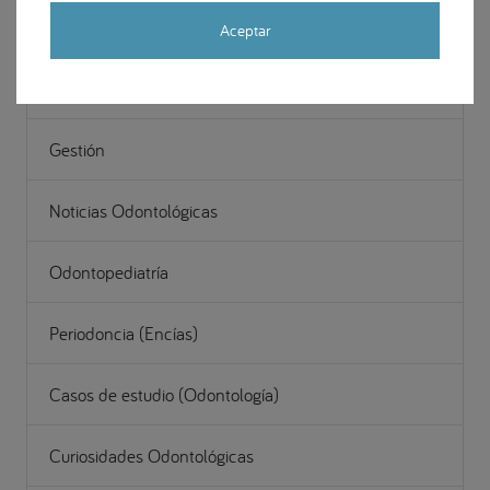
Cirugía Maxilofacial
Aceptar
Estética y restauración dental
Gestión
Noticias Odontológicas
Odontopediatría
Periodoncia (Encías)
Casos de estudio (Odontología)
Curiosidades Odontológicas