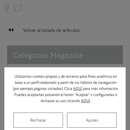
fast_rewind
Volver al listado de artículos
Categorías Magazine
Prevención en salud dental
Utilizamos cookies propias y de terceros para fines analíticos en
base a un perfil elaborado a partir de tus hábitos de navegación
Implantes dentales
(por ejemplo, páginas visitadas). Clica
AQUÍ
para más información.
Puedes aceptarlas pulsando el botón "Aceptar" o configurarlas o
rechazar su uso clicando
AQUÍ
.
Ortodoncia
Rechazar
Ajustes
Apariciones en medios