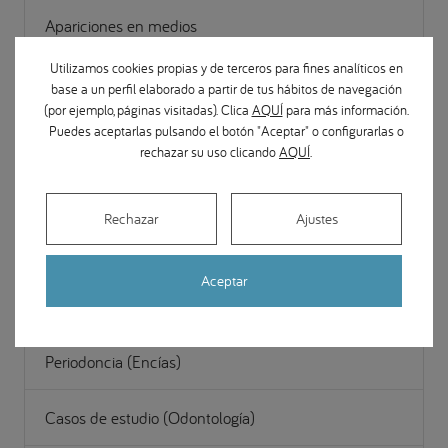
Apariciones en medios
Utilizamos cookies propias y de terceros para fines analíticos en
Cirugía Maxilofacial
base a un perfil elaborado a partir de tus hábitos de navegación
(por ejemplo, páginas visitadas). Clica
AQUÍ
para más información.
Puedes aceptarlas pulsando el botón "Aceptar" o configurarlas o
Estética y restauración dental
rechazar su uso clicando
AQUÍ
.
Gestión
Rechazar
Ajustes
Noticias Odontológicas
Aceptar
Odontopediatría
Periodoncia (Encías)
Casos de estudio (Odontología)