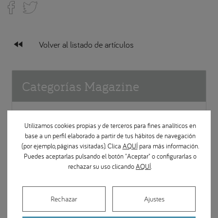
fast_rewind
Volver al listado de artículos
Categorías Magazine
Prevención en salud dental
Utilizamos cookies propias y de terceros para fines analíticos en
base a un perfil elaborado a partir de tus hábitos de navegación
Implantes dentales
(por ejemplo, páginas visitadas). Clica
AQUÍ
para más información.
Puedes aceptarlas pulsando el botón "Aceptar" o configurarlas o
rechazar su uso clicando
AQUÍ
.
Ortodoncia
Apariciones en medios
Rechazar
Ajustes