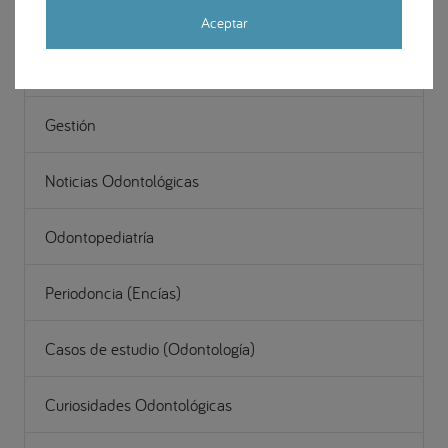
Cirugía Maxilofacial
Aceptar
Estética y restauración dental
Gestión
Noticias Odontológicas
Odontopediatría
Periodoncia (Encías)
Casos de estudio (Odontología)
Curiosidades Odontológicas