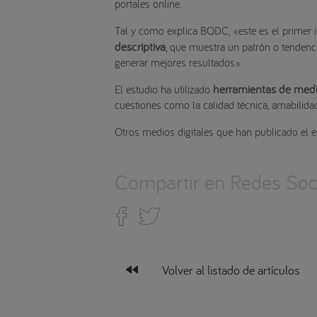
portales online.
Tal y como explica BQDC, «este es el primer
descriptiva
, que muestra un patrón o tendenci
generar mejores resultados».
herramientas de medi
El estudio ha utilizado
cuestiones como la calidad técnica, amabilida
Otros medios digitales que han publicado el 
Compartir en Redes Soci
fast_rewind
Volver al listado de artículos