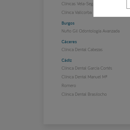
Clínicas Vela-Segalà
Clínica Vallcorba
Burgos
Nuño Gil Odontología Avanzada
Cáceres
Clínica Dental Cabezas
Cádiz
Clínica Dental García Cortés
Clínica Dental Manuel Mª
Romero
Clínica Dental Brasilocho