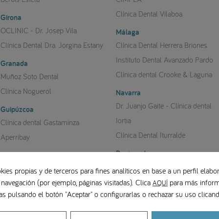
Clínica Dental Vilaboa
Girona
OCLINIC - Dr. Josep Vila
Málaga
Clínica Dental Dra. Jorgina Estany
Clínica Dental Herrera Briones
Instituto Dental Avanzado Pardo
Granada
Clínica dental Crooke & Laguna
Muñoz Soto Dental
Clínica Noguerol
Navarra
Dr. Juanjo Gaite - Clínica dental
Guipúzcoa
Iortia
Clínica dental Gastaminza
Clínica Dental Iturralde
Aperribay
Pontevedra
Jaén
Clínica Grandío Pazos
Clínica Olavide
kies propias y de terceros para fines analíticos en base a un perfil elabor
 navegación (por ejemplo, páginas visitadas). Clica
para más inform
Saiz Pardo Esthetics
AQUÍ
Sevilla
as pulsando el botón "Aceptar" o configurarlas o rechazar su uso clica
Gallego Experiencia Dental
Las Palmas
Heferclinic
Centro Brånemark Las Palmas