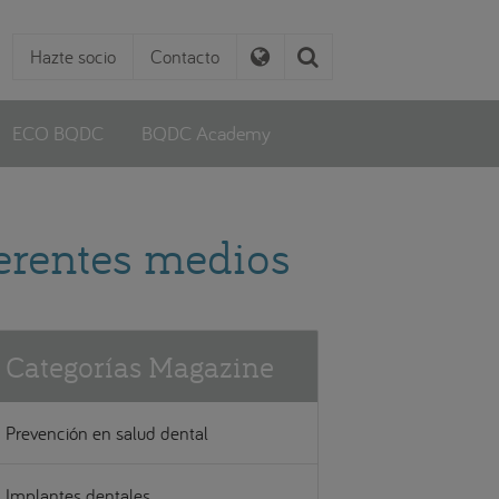
Hazte socio
Contacto
ECO BQDC
BQDC Academy
erentes medios
Categorías Magazine
Prevención en salud dental
Implantes dentales