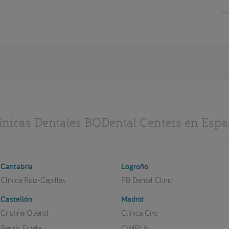
ínicas Dentales BQDental Centers en Esp
Cantabria
Logroño
Clínica Ruiz-Capillas
PB Dental Clinic
Castellón
Madrid
Cristina Querol
Clínica Ciro
Berbís Estela
CIMPLA