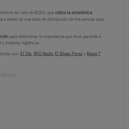
utiliza la estadística
 informe de calle de BQDC que
a a través de una tabla de distribución de frecuencias para
ción
para determinar la importancia que da el paciente a
d y medidas higiénicas.
El Día
360 Radio
El Blogo Feroz
Regió 7
estudio son:
,
,
y
.
ales: