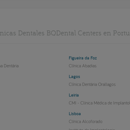
ínicas Dentales BQDental Centers en Portu
Figueira da Foz
na Dentária
Clínica Abadias
Lagos
a
Clínica Dentária Orallagos
Leiria
CMI - Clínica Médica de Implanto
Lisboa
Clínica Alcoforado