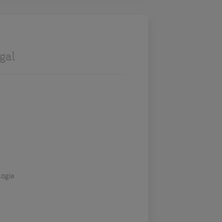
gal
logia