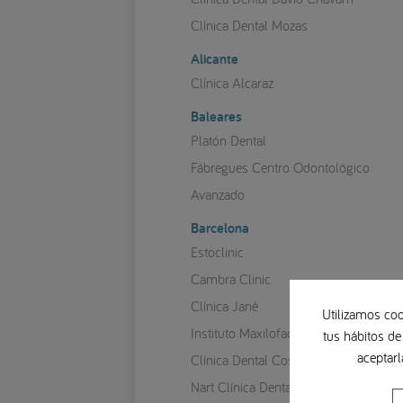
Clínica Dental Mozas
Alicante
Clínica Alcaraz
Baleares
Platón Dental
Fàbregues Centro Odontológico
Avanzado
Barcelona
Estoclinic
Cambra Clinic
Clínica Jané
Utilizamos coo
Instituto Maxilofacial
tus hábitos de
aceptarl
Clínica Dental Costa Codina
Nart Clínica Dental