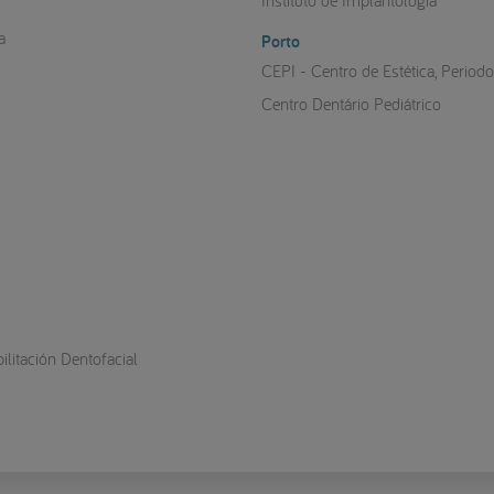
Instituto de Implantologia
a
Porto
CEPI - Centro de Estética, Period
Centro Dentário Pediátrico
litación Dentofacial