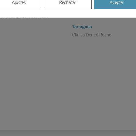
Ajustes
Rechazar
Aceptar
Soria
Lleida
Clínica Rafael Peñuelas
Centro Brånemark Lleida
Tarragona
Clínica Dental Roche