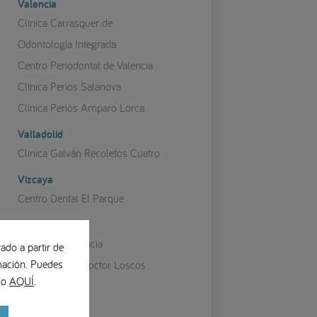
Valencia
Clínica Carrasquer de
Odontología Integrada
Centro Periodontal de Valencia
Clínica Perios Salanova
Clínica Perios Amparo Lorca
Valladolid
Clínica Galván Recoletos Cuatro
Vizcaya
Centro Dental El Parque
Zaragoza
Lorente Ortodoncia
ado a partir de
ación. Puedes
Clínica Dental Doctor Loscos
ndo
AQUÍ
.