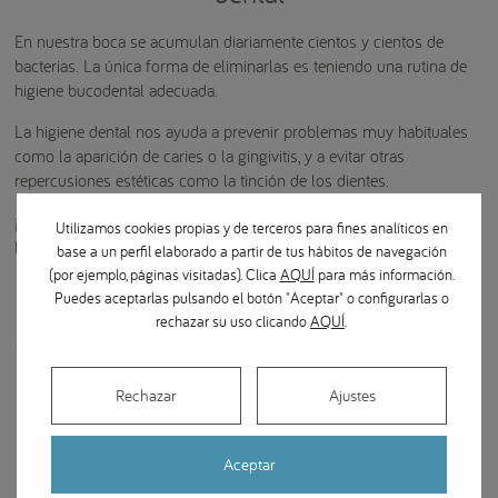
En nuestra boca se acumulan diariamente cientos y cientos de
bacterias. La única forma de eliminarlas es teniendo una rutina de
higiene bucodental adecuada.
La higiene dental nos ayuda a prevenir problemas muy habituales
como la aparición de caries o la gingivitis, y a evitar otras
repercusiones estéticas como la tinción de los dientes.
¡No descuides tu higiene dental! Si tienes cualquier duda, puedes
Utilizamos cookies propias y de terceros para fines analíticos en
clínica de BQDC
hacer tu consulta en tu
más cercana.
base a un perfil elaborado a partir de tus hábitos de navegación
(por ejemplo, páginas visitadas). Clica
AQUÍ
para más información.
Puedes aceptarlas pulsando el botón "Aceptar" o configurarlas o
rechazar su uso clicando
AQUÍ
.
Compartir en Redes Sociales:
Rechazar
Ajustes
Aceptar
fast_rewind
Volver al listado de artículos