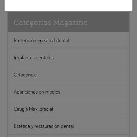
Categorías Magazine
Prevención en salud dental
Implantes dentales
Ortodoncia
Apariciones en medios
Cirugía Maxilofacial
Estética y restauración dental